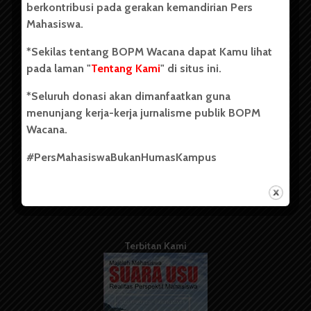
berkontribusi pada gerakan kemandirian Pers
Mahasiswa.
Tentang Kami
*Sekilas tentang BOPM Wacana dapat Kamu lihat
pada laman "
Tentang Kami
" di situs ini.
Kontribusi
*Seluruh donasi akan dimanfaatkan guna
Info Iklan
menunjang kerja-kerja jurnalisme publik BOPM
Pedoman Media Siber
Wacana.
Kode Etik Jurnalistik
#PersMahasiswaBukanHumasKampus
WartaWacana
Terbitan Kami