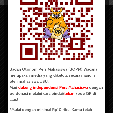
Copyright © 2023. All rights reserved BOPM WACANA.
Badan Otonom Pers Mahasiswa (BOPM) Wacana
merupakan media yang dikelola secara mandiri
Badan Otonom Pers Mahasiswa (BOPM) Wacana merupakan
oleh mahasiswa USU.
pers mahasiswa yang berdiri di luar kampus dan dikelola
Mari
dukung independensi Pers Mahasiswa
dengan
secara mandiri oleh mahasiswa Universitas Sumatera Utara
(USU). Sebelumnya BOPM Wacana merupakan salah satu
berdonasi melalui cara pindai/
tekan
kode QR di
Unit Kegiatan Mahasiswa (UKM) di Universitas Sumatera
atas!
Utara dengan nama Pers Mahasiswa SUARA USU yang
berdiri pada 1 Juli 1995.
*Mulai dengan minimal Rp10 ribu, Kamu telah