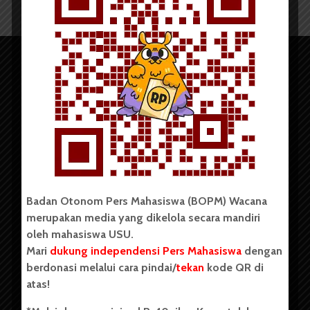
Copyright © 2023. All rights reserved BOPM WACANA.
Badan Otonom Pers Mahasiswa (BOPM) Wacana
merupakan media yang dikelola secara mandiri
oleh mahasiswa USU.
Badan Otonom Pers Mahasiswa (BOPM) Wacana merupakan
pers mahasiswa yang berdiri di luar kampus dan dikelola
Mari
dukung independensi Pers Mahasiswa
dengan
secara mandiri oleh mahasiswa Universitas Sumatera Utara
berdonasi melalui cara pindai/
tekan
kode QR di
(USU). Sebelumnya BOPM Wacana merupakan salah satu
atas!
Unit Kegiatan Mahasiswa (UKM) di Universitas Sumatera
Utara dengan nama Pers Mahasiswa SUARA USU yang