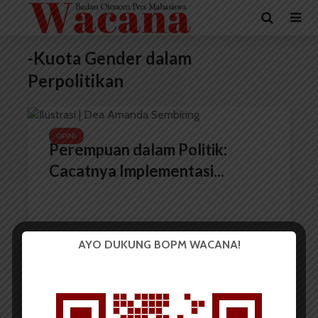
-Kuota Gender dalam
Perpolitikan
OPINI
Perempuan dalam Politik:
Cacatnya Implementasi...
AYO DUKUNG BOPM WACANA!
Dea Amanda Sembiring
16 November 2023
7 menit waktu baca