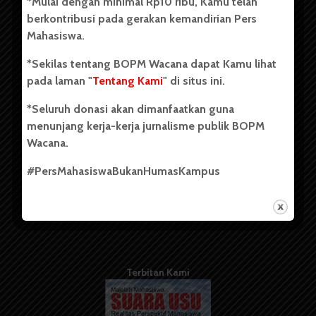
*Mulai dengan minimal Rp10 ribu, Kamu telah
berdiri pada 1 Juli 1995.
berkontribusi pada gerakan kemandirian Pers
Mahasiswa.
*Sekilas tentang BOPM Wacana dapat Kamu lihat
Tentang Kami
pada laman "
Tentang Kami
" di situs ini.
Kontribusi
*Seluruh donasi akan dimanfaatkan guna
Info Iklan
menunjang kerja-kerja jurnalisme publik BOPM
Wacana.
Pedoman Media Siber
#PersMahasiswaBukanHumasKampus
Kode Etik Jurnalistik
WartaWacana
Terbitan Kami