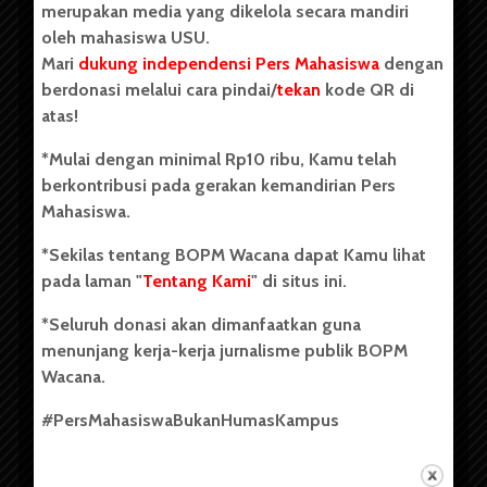
merupakan media yang dikelola secara mandiri
oleh mahasiswa USU.
Mari
dukung independensi Pers Mahasiswa
dengan
berdonasi melalui cara pindai/
tekan
kode QR di
Copyright © 2023. All rights reserved BOPM WACANA.
atas!
*Mulai dengan minimal Rp10 ribu, Kamu telah
berkontribusi pada gerakan kemandirian Pers
Badan Otonom Pers Mahasiswa (BOPM) Wacana merupakan
Mahasiswa.
pers mahasiswa yang berdiri di luar kampus dan dikelola
secara mandiri oleh mahasiswa Universitas Sumatera Utara
*Sekilas tentang BOPM Wacana dapat Kamu lihat
(USU). Sebelumnya BOPM Wacana merupakan salah satu
pada laman "
Tentang Kami
" di situs ini.
Unit Kegiatan Mahasiswa (UKM) di Universitas Sumatera
Utara dengan nama Pers Mahasiswa SUARA USU yang
*Seluruh donasi akan dimanfaatkan guna
berdiri pada 1 Juli 1995.
menunjang kerja-kerja jurnalisme publik BOPM
Wacana.
Tentang Kami
#PersMahasiswaBukanHumasKampus
Kontribusi