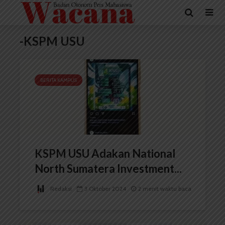
-KSPM USU
BERITA KAMPUS
KSPM USU Adakan National
North Sumatera Investment...
Redaksi
3 Oktober 2024
2 menit waktu baca