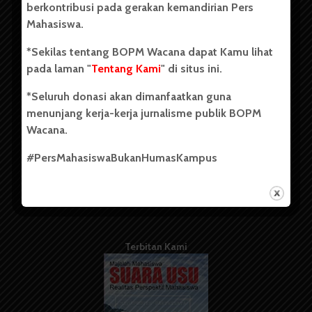
berkontribusi pada gerakan kemandirian Pers
Mahasiswa.
Tentang Kami
*Sekilas tentang BOPM Wacana dapat Kamu lihat
pada laman "
Tentang Kami
" di situs ini.
Kontribusi
*Seluruh donasi akan dimanfaatkan guna
Info Iklan
menunjang kerja-kerja jurnalisme publik BOPM
Pedoman Media Siber
Wacana.
Kode Etik Jurnalistik
#PersMahasiswaBukanHumasKampus
WartaWacana
Terbitan Kami