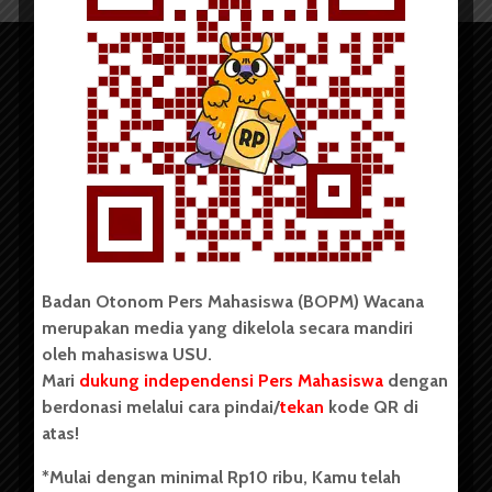
Copyright © 2023. All rights reserved BOPM WACANA.
Badan Otonom Pers Mahasiswa (BOPM) Wacana
merupakan media yang dikelola secara mandiri
Badan Otonom Pers Mahasiswa (BOPM) Wacana merupakan
oleh mahasiswa USU.
pers mahasiswa yang berdiri di luar kampus dan dikelola
Mari
dukung independensi Pers Mahasiswa
dengan
secara mandiri oleh mahasiswa Universitas Sumatera Utara
(USU). Sebelumnya BOPM Wacana merupakan salah satu
berdonasi melalui cara pindai/
tekan
kode QR di
Unit Kegiatan Mahasiswa (UKM) di Universitas Sumatera
atas!
Utara dengan nama Pers Mahasiswa SUARA USU yang
berdiri pada 1 Juli 1995.
*Mulai dengan minimal Rp10 ribu, Kamu telah