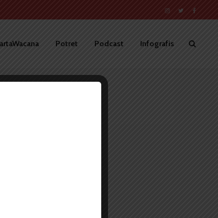
artaWacana
Potret
Podcast
Infografis