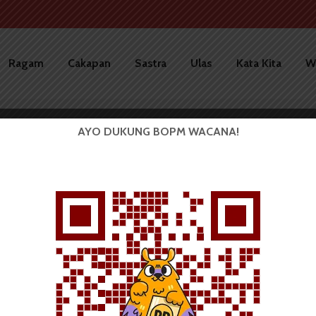
Ragam
Cakapan
Sastra
Ulas
Kata Kita
W
AYO DUKUNG BOPM WACANA!