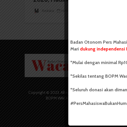
Redaksi
14 Mei 2026
3 menit waktu baca
Badan Otonom Pers Mahasis
Mari
dukung independensi 
Badan O
*Mulai dengan minimal Rp10
Wacana 
yang berd
secara m
*Sekilas tentang BOPM Wac
Universi
Sebelum
*Seluruh donasi akan diman
salah sa
Copyright © 2023. All rights reserved
(UKM) di
BOPM WACANA.
dengan 
#PersMahasiswaBukanHu
USU yang 