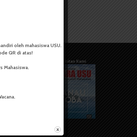
andiri oleh mahasiswa USU.
de QR di atas!
Terbitan Kami
rs Mahasiswa.
Wacana.