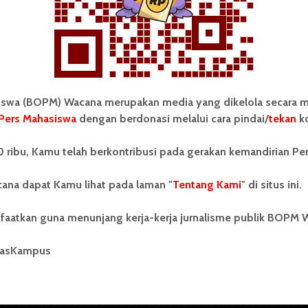
wa (BOPM) Wacana merupakan media yang dikelola secara m
Pers Mahasiswa
dengan berdonasi melalui cara pindai/
tekan
ko
tonom Pers Mahasiswa (BOPM)
Tentang Kami
 ribu, Kamu telah berkontribusi pada gerakan kemandirian Pe
merupakan pers mahasiswa
iri di luar kampus dan dikelola
Kontribusi
andiri oleh mahasiswa
ana dapat Kamu lihat pada laman "
Tentang Kami
" di situs ini.
tas Sumatera Utara (USU).
Info Iklan
nya BOPM Wacana merupakan
faatkan guna menunjang kerja-kerja jurnalisme publik BOPM 
tu Unit Kegiatan Mahasiswa
Pedoman Media Siber
 Universitas Sumatera Utara
nama Pers Mahasiswa SUARA
masKampus
Kode Etik Jurnalistik
berdiri pada 1 Juli 1995.
WartaWacana