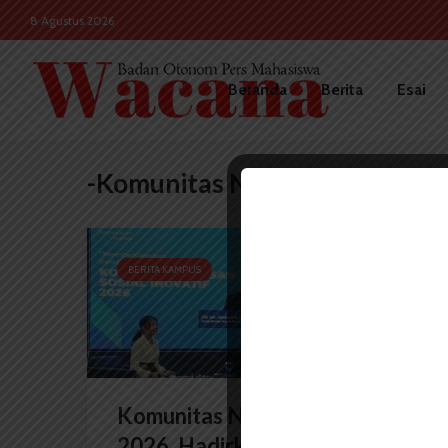
8 Agustus 2026
Beranda
Berita
Esai
-Komunitas Narasi
BERITA KAMPUS
Komunitas Narasi Gelar KGSI
2026, Hadirkan Ruang...