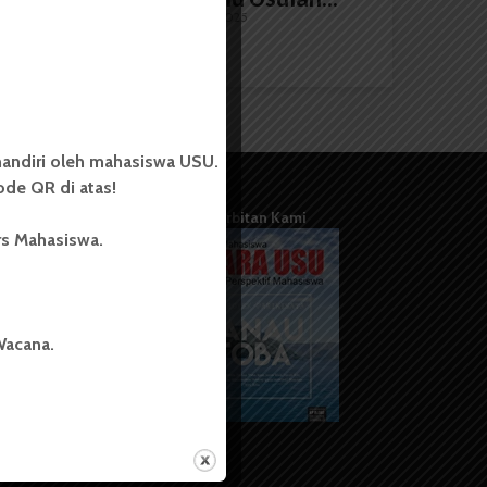
Redaksi
20 September 2025
2 menit waktu baca
andiri oleh mahasiswa USU.
de QR di atas!
Terbitan Kami
rs Mahasiswa.
Wacana.