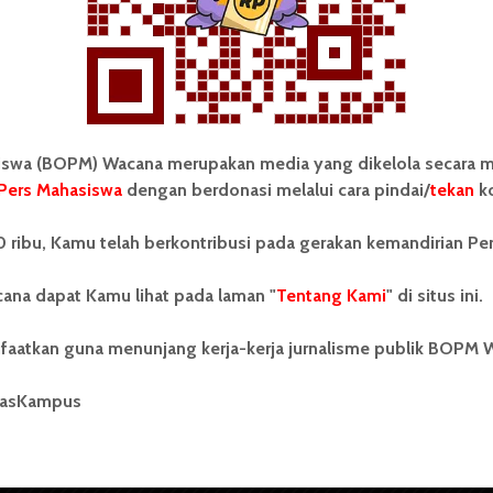
Redaksi
20 September 2025
2 menit waktu baca
wa (BOPM) Wacana merupakan media yang dikelola secara m
Pers Mahasiswa
dengan berdonasi melalui cara pindai/
tekan
ko
tonom Pers Mahasiswa (BOPM)
Tentang Kami
 ribu, Kamu telah berkontribusi pada gerakan kemandirian Pe
merupakan pers mahasiswa
iri di luar kampus dan dikelola
Kontribusi
andiri oleh mahasiswa
ana dapat Kamu lihat pada laman "
Tentang Kami
" di situs ini.
tas Sumatera Utara (USU).
Info Iklan
nya BOPM Wacana merupakan
faatkan guna menunjang kerja-kerja jurnalisme publik BOPM 
tu Unit Kegiatan Mahasiswa
Pedoman Media Siber
 Universitas Sumatera Utara
nama Pers Mahasiswa SUARA
masKampus
Kode Etik Jurnalistik
berdiri pada 1 Juli 1995.
WartaWacana