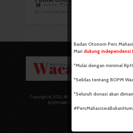
Redaksi
21 September 2025
2 menit waktu baca
Badan Otonom Pers Mahasis
Mari
dukung independensi 
Badan O
*Mulai dengan minimal Rp10
Wacana 
yang berd
secara m
*Sekilas tentang BOPM Wac
Universi
Sebelum
*Seluruh donasi akan diman
salah sa
Copyright © 2023. All rights reserved
(UKM) di
BOPM WACANA.
dengan 
#PersMahasiswaBukanHu
USU yang 