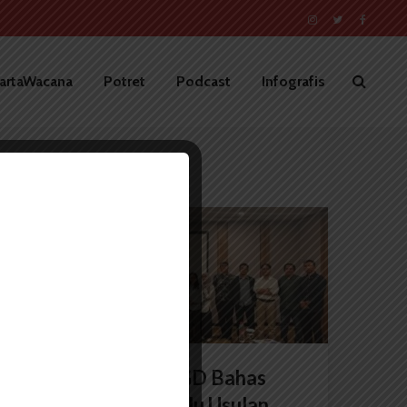
artaWacana
Potret
Podcast
Infografis
BERITA KOTA
Perludem Gelar FGD Bahas
Kodifikasi UU Pemilu Usulan...