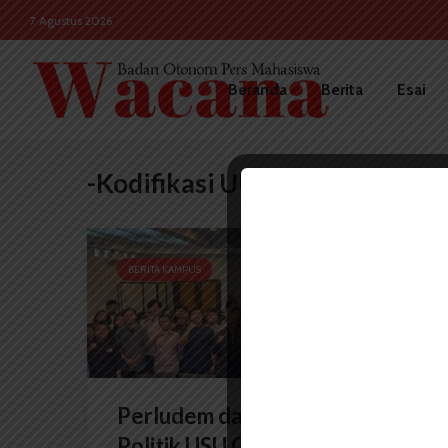
7 Agustus 2026
Beranda
Berita
Esai
-Kodifikasi UU Pemilu
BERITA KAMPUS
Perludem dan Magister Ilmu
Politik USU Gelar Seminar...