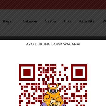
Ragam
Cakapan
Sastra
Ulas
Kata Kita
W
AYO DUKUNG BOPM WACANA!
BERITA KOTA
Perludem Tekankan Pelaporan
Dana Kampanye dalam Pemilu