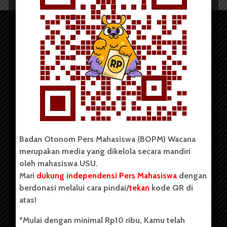
Copyright © 2023. All rights reserved BOPM WACANA.
Badan Otonom Pers Mahasiswa (BOPM) Wacana
merupakan media yang dikelola secara mandiri
Badan Otonom Pers Mahasiswa (BOPM) Wacana merupakan
oleh mahasiswa USU.
pers mahasiswa yang berdiri di luar kampus dan dikelola
Mari
dukung independensi Pers Mahasiswa
dengan
secara mandiri oleh mahasiswa Universitas Sumatera Utara
(USU). Sebelumnya BOPM Wacana merupakan salah satu
berdonasi melalui cara pindai/
tekan
kode QR di
Unit Kegiatan Mahasiswa (UKM) di Universitas Sumatera
atas!
Utara dengan nama Pers Mahasiswa SUARA USU yang
berdiri pada 1 Juli 1995.
*Mulai dengan minimal Rp10 ribu, Kamu telah