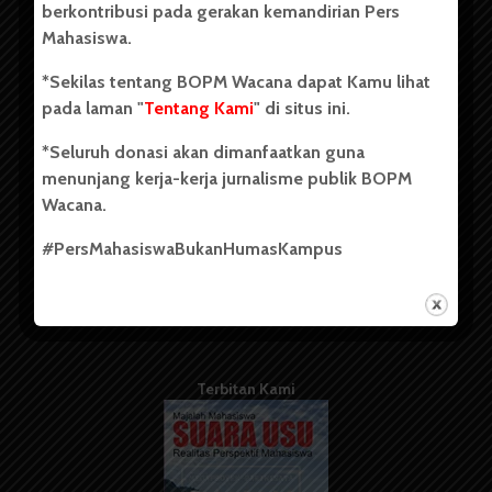
berkontribusi pada gerakan kemandirian Pers
Mahasiswa.
Tentang Kami
*Sekilas tentang BOPM Wacana dapat Kamu lihat
pada laman "
Tentang Kami
" di situs ini.
Kontribusi
*Seluruh donasi akan dimanfaatkan guna
Info Iklan
menunjang kerja-kerja jurnalisme publik BOPM
Pedoman Media Siber
Wacana.
Kode Etik Jurnalistik
#PersMahasiswaBukanHumasKampus
WartaWacana
Terbitan Kami