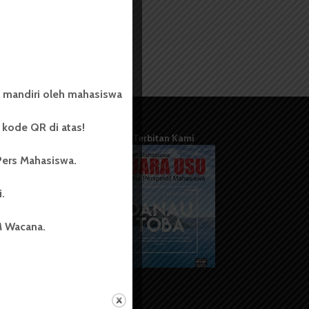
 mandiri oleh mahasiswa
kode QR di atas!
Terbitan Kami
Pers Mahasiswa.
i.
M Wacana.