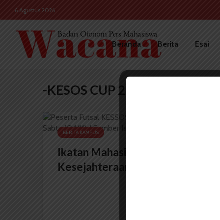
6 Agustus 2026
Beranda
Berita
Esai
-KESOS CUP 2023
BERITA KAMPUS
Ikatan Mahasiswa Ilmu
Kesejahteraan Sosial Adakan...