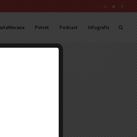
artaWacana
Potret
Podcast
Infografis