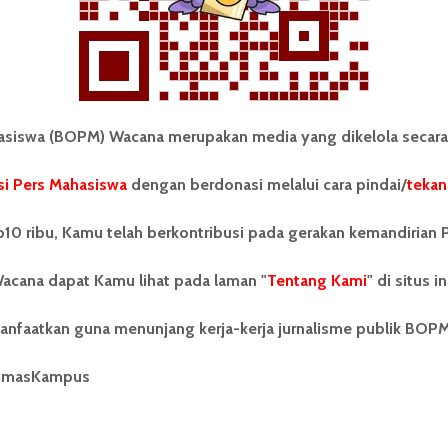
iswa (BOPM) Wacana merupakan media yang dikelola secara
i Pers Mahasiswa
dengan berdonasi melalui cara pindai/
tekan
tonom Pers Mahasiswa (BOPM)
Tentang Kami
merupakan pers mahasiswa
10 ribu, Kamu telah berkontribusi pada gerakan kemandirian 
iri di luar kampus dan dikelola
Kontribusi
andiri oleh mahasiswa
acana dapat Kamu lihat pada laman "
tas Sumatera Utara (USU).
Tentang Kami
" di situs in
Info Iklan
nya BOPM Wacana merupakan
tu Unit Kegiatan Mahasiswa
Pedoman Media Siber
anfaatkan guna menunjang kerja-kerja jurnalisme publik BOP
 Universitas Sumatera Utara
nama Pers Mahasiswa SUARA
Kode Etik Jurnalistik
umasKampus
berdiri pada 1 Juli 1995.
WartaWacana