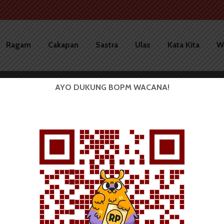
Ragam
Cakapan
Sastra
Ulas
Kata Kita
W
AYO DUKUNG BOPM WACANA!