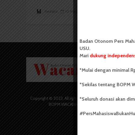
Redaksi
10 November 2023
1 menit waktu baca
Badan Otonom Pers Mahas
USU.
Mari
dukung independens
Badan O
Wacana 
*Mulai dengan minimal Rp
yang berd
secara m
*Sekilas tentang BOPM W
Universi
Sebelum
salah sa
Copyright © 2023. All rights reserved
*Seluruh donasi akan dim
(UKM) di
BOPM WACANA.
dengan 
#PersMahasiswaBukanH
USU yang 