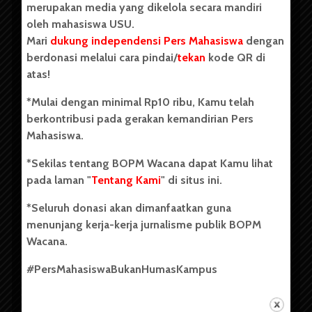
merupakan media yang dikelola secara mandiri
oleh mahasiswa USU.
Mari
dukung independensi Pers Mahasiswa
dengan
berdonasi melalui cara pindai/
tekan
kode QR di
Copyright © 2023. All rights reserved BOPM WACANA.
atas!
*Mulai dengan minimal Rp10 ribu, Kamu telah
berkontribusi pada gerakan kemandirian Pers
Badan Otonom Pers Mahasiswa (BOPM) Wacana merupakan
Mahasiswa.
pers mahasiswa yang berdiri di luar kampus dan dikelola
secara mandiri oleh mahasiswa Universitas Sumatera Utara
*Sekilas tentang BOPM Wacana dapat Kamu lihat
(USU). Sebelumnya BOPM Wacana merupakan salah satu
pada laman "
Tentang Kami
" di situs ini.
Unit Kegiatan Mahasiswa (UKM) di Universitas Sumatera
Utara dengan nama Pers Mahasiswa SUARA USU yang
*Seluruh donasi akan dimanfaatkan guna
berdiri pada 1 Juli 1995.
menunjang kerja-kerja jurnalisme publik BOPM
Wacana.
Tentang Kami
#PersMahasiswaBukanHumasKampus
Kontribusi