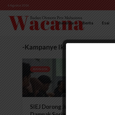
6 Agustus 2026
Beranda
Berita
Esai
-Kampanye Iklim 2026
BERITA KOTA
SIEJ Dorong Jurnalis Angkat
Dampak Sosial Isu Energi dan...