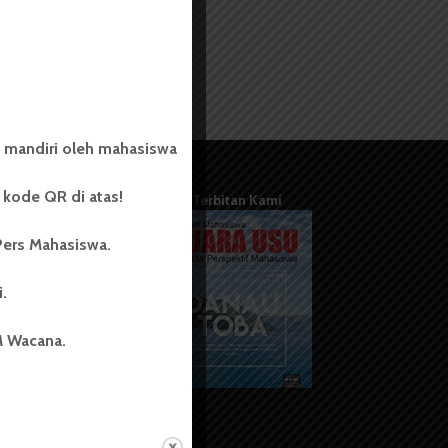
 mandiri oleh mahasiswa
kode QR di atas!
Terbitan Kami
Pers Mahasiswa.
i.
M Wacana.