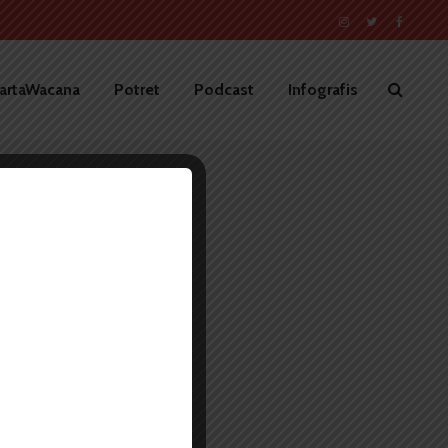
artaWacana
Potret
Podcast
Infografis