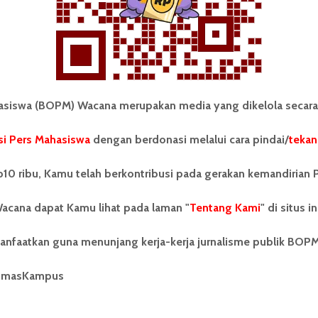
iswa (BOPM) Wacana merupakan media yang dikelola secara
i Pers Mahasiswa
dengan berdonasi melalui cara pindai/
tekan
tonom Pers Mahasiswa (BOPM)
Tentang Kami
merupakan pers mahasiswa
iri di luar kampus dan dikelola
Kontribusi
10 ribu, Kamu telah berkontribusi pada gerakan kemandirian 
andiri oleh mahasiswa
tas Sumatera Utara (USU).
Info Iklan
acana dapat Kamu lihat pada laman "
Tentang Kami
" di situs in
nya BOPM Wacana merupakan
tu Unit Kegiatan Mahasiswa
Pedoman Media Siber
anfaatkan guna menunjang kerja-kerja jurnalisme publik BOP
 Universitas Sumatera Utara
nama Pers Mahasiswa SUARA
Kode Etik Jurnalistik
berdiri pada 1 Juli 1995.
umasKampus
WartaWacana