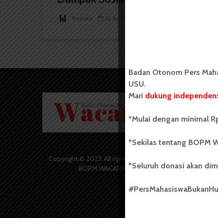
Redaksi
22 April 2026
2 menit waktu baca
Badan Otonom Pers Mahas
USU.
Mari
dukung independens
Badan O
Wacana 
yang berd
*Mulai dengan minimal Rp
secara m
Universi
*Sekilas tentang BOPM W
Sebelum
salah sa
Copyright © 2023. All rights reserved
*Seluruh donasi akan dim
(UKM) di
BOPM WACANA.
dengan 
USU yang 
#PersMahasiswaBukanH