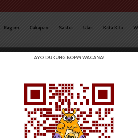
Ragam
Cakapan
Sastra
Ulas
Kata Kita
W
AYO DUKUNG BOPM WACANA!