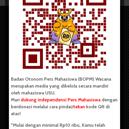
Copyright © 2023. All rights reserved BOPM WACANA.
Badan Otonom Pers Mahasiswa (BOPM) Wacana
merupakan media yang dikelola secara mandiri
Badan Otonom Pers Mahasiswa (BOPM) Wacana merupakan
oleh mahasiswa USU.
pers mahasiswa yang berdiri di luar kampus dan dikelola
Mari
dukung independensi Pers Mahasiswa
dengan
secara mandiri oleh mahasiswa Universitas Sumatera Utara
(USU). Sebelumnya BOPM Wacana merupakan salah satu
berdonasi melalui cara pindai/
tekan
kode QR di
Unit Kegiatan Mahasiswa (UKM) di Universitas Sumatera
atas!
Utara dengan nama Pers Mahasiswa SUARA USU yang
berdiri pada 1 Juli 1995.
*Mulai dengan minimal Rp10 ribu, Kamu telah