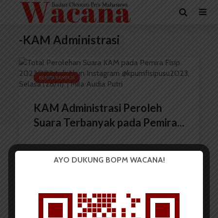
-KAM Administrasi
BERITA KAMPUS
KAM Administrasi Peroleh
Suara Terbanyak pada Pemira...
AYO DUKUNG BOPM WACANA!
Redaksi
28 November 2023
2 menit waktu baca