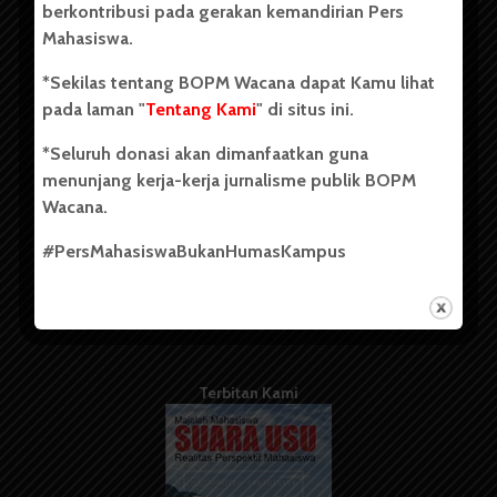
berkontribusi pada gerakan kemandirian Pers
Mahasiswa.
Tentang Kami
*Sekilas tentang BOPM Wacana dapat Kamu lihat
pada laman "
Tentang Kami
" di situs ini.
Kontribusi
*Seluruh donasi akan dimanfaatkan guna
Info Iklan
menunjang kerja-kerja jurnalisme publik BOPM
Pedoman Media Siber
Wacana.
Kode Etik Jurnalistik
#PersMahasiswaBukanHumasKampus
WartaWacana
Terbitan Kami