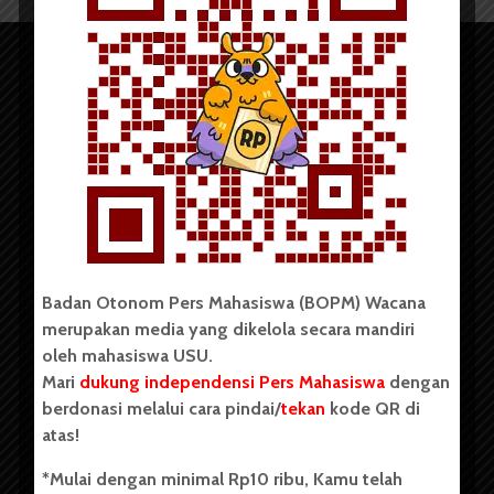
Copyright © 2023. All rights reserved BOPM WACANA.
Badan Otonom Pers Mahasiswa (BOPM) Wacana
merupakan media yang dikelola secara mandiri
Badan Otonom Pers Mahasiswa (BOPM) Wacana merupakan
oleh mahasiswa USU.
pers mahasiswa yang berdiri di luar kampus dan dikelola
Mari
dukung independensi Pers Mahasiswa
dengan
secara mandiri oleh mahasiswa Universitas Sumatera Utara
(USU). Sebelumnya BOPM Wacana merupakan salah satu
berdonasi melalui cara pindai/
tekan
kode QR di
Unit Kegiatan Mahasiswa (UKM) di Universitas Sumatera
atas!
Utara dengan nama Pers Mahasiswa SUARA USU yang
berdiri pada 1 Juli 1995.
*Mulai dengan minimal Rp10 ribu, Kamu telah