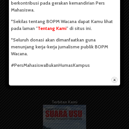
berkontribusi pada gerakan kemandirian Pers
Mahasiswa.
Tentang Kami
*Sekilas tentang BOPM Wacana dapat Kamu lihat
pada laman "
Tentang Kami
" di situs ini.
Kontribusi
*Seluruh donasi akan dimanfaatkan guna
Info Iklan
menunjang kerja-kerja jurnalisme publik BOPM
Pedoman Media Siber
Wacana.
Kode Etik Jurnalistik
#PersMahasiswaBukanHumasKampus
WartaWacana
Terbitan Kami