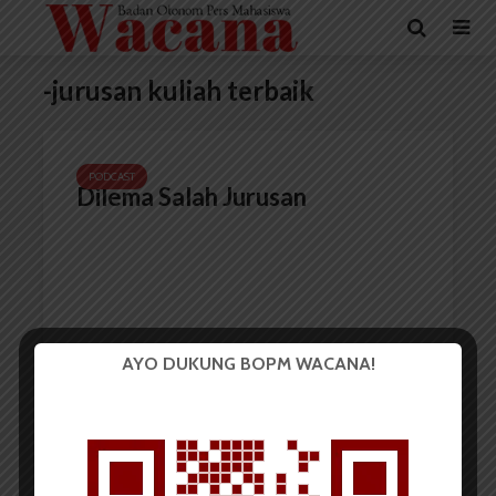
-jurusan kuliah terbaik
PODCAST
Dilema Salah Jurusan
AYO DUKUNG BOPM WACANA!
Redaksi
21 Mei 2021
1 menit waktu baca