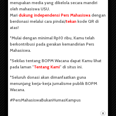
merupakan media yang dikelola secara mandiri
oleh mahasiswa USU.
Mari
dukung independensi Pers Mahasiswa
dengan
berdonasi melalui cara pindai/
tekan
kode QR di
Copyright © 2023. All rights reserved BOPM WACANA.
atas!
*Mulai dengan minimal Rp10 ribu, Kamu telah
berkontribusi pada gerakan kemandirian Pers
Badan Otonom Pers Mahasiswa (BOPM) Wacana merupakan
Mahasiswa.
pers mahasiswa yang berdiri di luar kampus dan dikelola
secara mandiri oleh mahasiswa Universitas Sumatera Utara
*Sekilas tentang BOPM Wacana dapat Kamu lihat
(USU). Sebelumnya BOPM Wacana merupakan salah satu
pada laman "
Tentang Kami
" di situs ini.
Unit Kegiatan Mahasiswa (UKM) di Universitas Sumatera
Utara dengan nama Pers Mahasiswa SUARA USU yang
*Seluruh donasi akan dimanfaatkan guna
berdiri pada 1 Juli 1995.
menunjang kerja-kerja jurnalisme publik BOPM
Wacana.
Tentang Kami
#PersMahasiswaBukanHumasKampus
Kontribusi