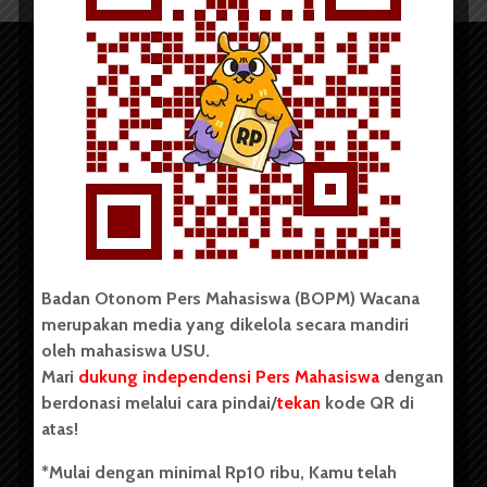
Copyright © 2023. All rights reserved BOPM WACANA.
Badan Otonom Pers Mahasiswa (BOPM) Wacana
merupakan media yang dikelola secara mandiri
Badan Otonom Pers Mahasiswa (BOPM) Wacana merupakan
oleh mahasiswa USU.
pers mahasiswa yang berdiri di luar kampus dan dikelola
Mari
dukung independensi Pers Mahasiswa
dengan
secara mandiri oleh mahasiswa Universitas Sumatera Utara
(USU). Sebelumnya BOPM Wacana merupakan salah satu
berdonasi melalui cara pindai/
tekan
kode QR di
Unit Kegiatan Mahasiswa (UKM) di Universitas Sumatera
atas!
Utara dengan nama Pers Mahasiswa SUARA USU yang
berdiri pada 1 Juli 1995.
*Mulai dengan minimal Rp10 ribu, Kamu telah