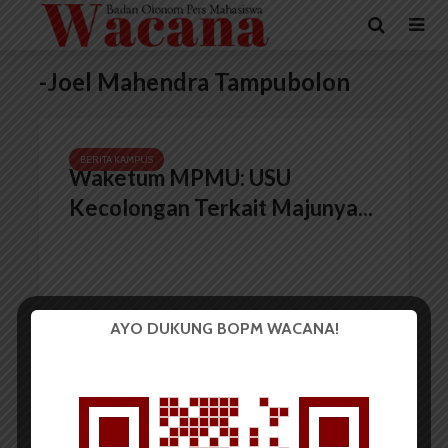
-Joel Mahendra Tampubolon
BERITA KAMPUS
Waketum MPMU: USU
Kecolongan Terkait Majunya...
AYO DUKUNG BOPM WACANA!
Redaksi
30 Mei 2022
2 menit waktu baca