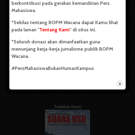
berkontribusi pada gerakan kemandirian Pers
Mahasiswa.
Tentang Kami
*Sekilas tentang BOPM Wacana dapat Kamu lihat
pada laman "
Tentang Kami
" di situs ini.
Kontribusi
*Seluruh donasi akan dimanfaatkan guna
Info Iklan
menunjang kerja-kerja jurnalisme publik BOPM
Pedoman Media Siber
Wacana.
Kode Etik Jurnalistik
#PersMahasiswaBukanHumasKampus
WartaWacana
Terbitan Kami