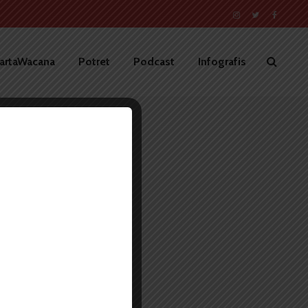
artaWacana
Potret
Podcast
Infografis