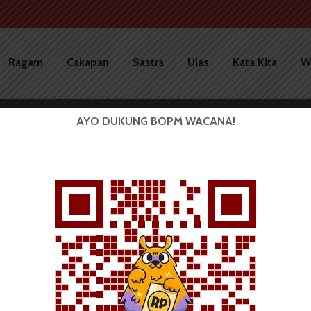
Ragam
Cakapan
Sastra
Ulas
Kata Kita
W
AYO DUKUNG BOPM WACANA!