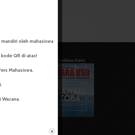
 mandiri oleh mahasiswa
kode QR di atas!
Terbitan Kami
Pers Mahasiswa.
i.
M Wacana.