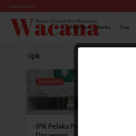
6 Agustus 2026
Beranda
Berita
Esai
-ipk
BERITA KAMPUS
IPK Pelaku Penutupan Pintu
Doraemon