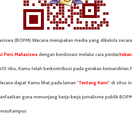
iswa (BOPM) Wacana merupakan media yang dikelola secara
i Pers Mahasiswa
dengan berdonasi melalui cara pindai/
tekan
tonom Pers Mahasiswa (BOPM)
Tentang Kami
merupakan pers mahasiswa
10 ribu, Kamu telah berkontribusi pada gerakan kemandirian 
iri di luar kampus dan dikelola
Kontribusi
andiri oleh mahasiswa
acana dapat Kamu lihat pada laman "
tas Sumatera Utara (USU).
Tentang Kami
" di situs in
Info Iklan
nya BOPM Wacana merupakan
tu Unit Kegiatan Mahasiswa
Pedoman Media Siber
anfaatkan guna menunjang kerja-kerja jurnalisme publik BOP
 Universitas Sumatera Utara
nama Pers Mahasiswa SUARA
Kode Etik Jurnalistik
umasKampus
berdiri pada 1 Juli 1995.
WartaWacana