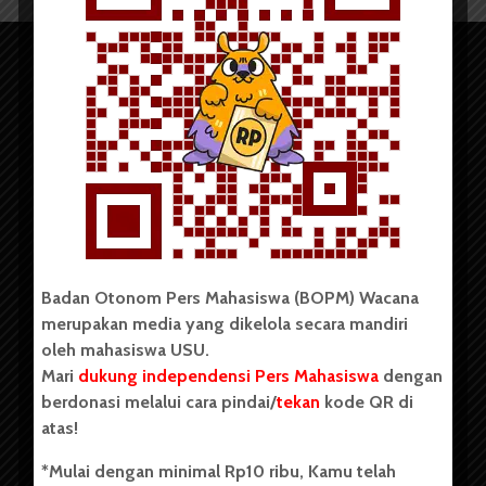
Copyright © 2023. All rights reserved BOPM WACANA.
Badan Otonom Pers Mahasiswa (BOPM) Wacana
merupakan media yang dikelola secara mandiri
Badan Otonom Pers Mahasiswa (BOPM) Wacana merupakan
oleh mahasiswa USU.
pers mahasiswa yang berdiri di luar kampus dan dikelola
Mari
dukung independensi Pers Mahasiswa
dengan
secara mandiri oleh mahasiswa Universitas Sumatera Utara
(USU). Sebelumnya BOPM Wacana merupakan salah satu
berdonasi melalui cara pindai/
tekan
kode QR di
Unit Kegiatan Mahasiswa (UKM) di Universitas Sumatera
atas!
Utara dengan nama Pers Mahasiswa SUARA USU yang
berdiri pada 1 Juli 1995.
*Mulai dengan minimal Rp10 ribu, Kamu telah