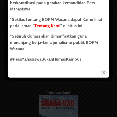
berkontribusi pada gerakan kemandirian Pers
Mahasiswa.
Tentang Kami
*Sekilas tentang BOPM Wacana dapat Kamu lihat
pada laman "
Tentang Kami
" di situs ini.
Kontribusi
*Seluruh donasi akan dimanfaatkan guna
Info Iklan
menunjang kerja-kerja jurnalisme publik BOPM
Pedoman Media Siber
Wacana.
Kode Etik Jurnalistik
#PersMahasiswaBukanHumasKampus
WartaWacana
Terbitan Kami