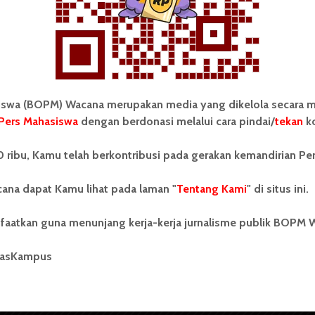
wa (BOPM) Wacana merupakan media yang dikelola secara m
Pers Mahasiswa
dengan berdonasi melalui cara pindai/
tekan
ko
tonom Pers Mahasiswa (BOPM)
Tentang Kami
 ribu, Kamu telah berkontribusi pada gerakan kemandirian Pe
merupakan pers mahasiswa
iri di luar kampus dan dikelola
Kontribusi
andiri oleh mahasiswa
ana dapat Kamu lihat pada laman "
Tentang Kami
" di situs ini.
tas Sumatera Utara (USU).
Info Iklan
nya BOPM Wacana merupakan
faatkan guna menunjang kerja-kerja jurnalisme publik BOPM 
tu Unit Kegiatan Mahasiswa
Pedoman Media Siber
 Universitas Sumatera Utara
nama Pers Mahasiswa SUARA
masKampus
Kode Etik Jurnalistik
berdiri pada 1 Juli 1995.
WartaWacana