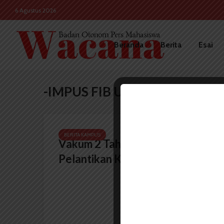
6 Agustus 2026
Beranda
Berita
Esai
-IMPUS FIB USU
BERITA KAMPUS
Vakum 2 Tahun, IMPUS Adakan
Pelantikan Kembali