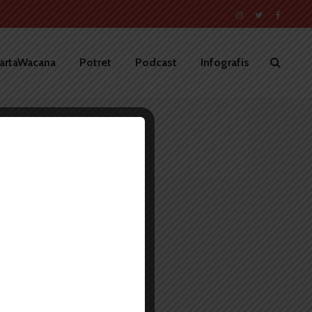
artaWacana
Potret
Podcast
Infografis