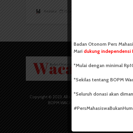
Redaksi
15 Januari 2018
2 menit waktu baca
Badan Otonom Pers Mahasis
Mari
dukung independensi 
Badan O
*Mulai dengan minimal Rp10
Wacana 
yang berd
secara m
*Sekilas tentang BOPM Wac
Universi
Sebelum
*Seluruh donasi akan diman
salah sa
Copyright © 2023. All rights reserved
(UKM) di
BOPM WACANA.
dengan 
#PersMahasiswaBukanHu
USU yang 