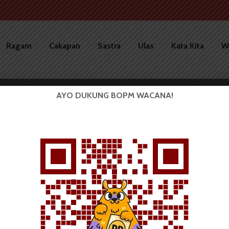
Ragam
Cakapan
Sastra
Ulas
Kata Kita
W
AYO DUKUNG BOPM WACANA!