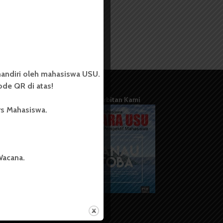
andiri oleh mahasiswa USU.
de QR di atas!
Terbitan Kami
rs Mahasiswa.
Wacana.