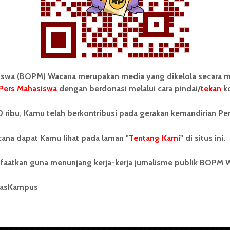
wa (BOPM) Wacana merupakan media yang dikelola secara m
Pers Mahasiswa
dengan berdonasi melalui cara pindai/
tekan
ko
tonom Pers Mahasiswa (BOPM)
Tentang Kami
 ribu, Kamu telah berkontribusi pada gerakan kemandirian Pe
merupakan pers mahasiswa
iri di luar kampus dan dikelola
Kontribusi
andiri oleh mahasiswa
ana dapat Kamu lihat pada laman "
Tentang Kami
" di situs ini.
tas Sumatera Utara (USU).
Info Iklan
nya BOPM Wacana merupakan
faatkan guna menunjang kerja-kerja jurnalisme publik BOPM 
tu Unit Kegiatan Mahasiswa
Pedoman Media Siber
 Universitas Sumatera Utara
nama Pers Mahasiswa SUARA
masKampus
Kode Etik Jurnalistik
berdiri pada 1 Juli 1995.
WartaWacana