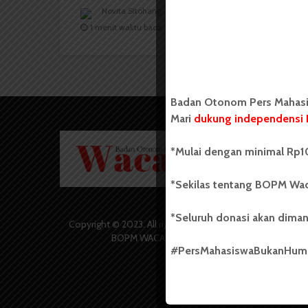
Novita Sitohang
4 April 2021
1 menit waktu baca
Badan Otonom Pers Mahasis
Mari
dukung independensi 
Badan O
*Mulai dengan minimal Rp10
Wacana 
yang berd
secara m
*Sekilas tentang BOPM Wac
Universi
Sebelum
*Seluruh donasi akan diman
salah sa
Copyright © 2023. All rights reserved
(UKM) di
BOPM WACANA.
dengan 
#PersMahasiswaBukanHu
USU yang 