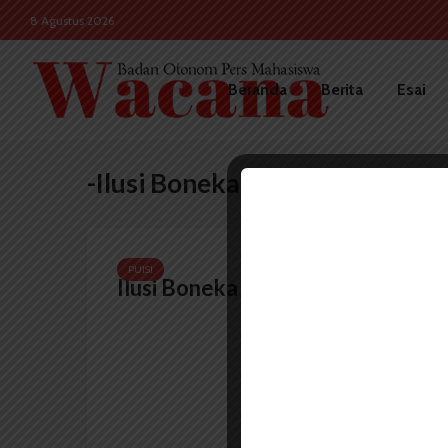
8 Agustus 2026
Beranda
Berita
Esai
-Ilusi Boneka
PUISI
Ilusi Boneka