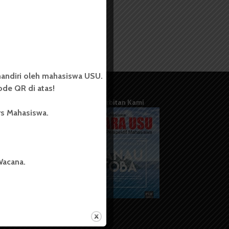
andiri oleh mahasiswa USU.
de QR di atas!
Terbitan Kami
rs Mahasiswa.
Wacana.