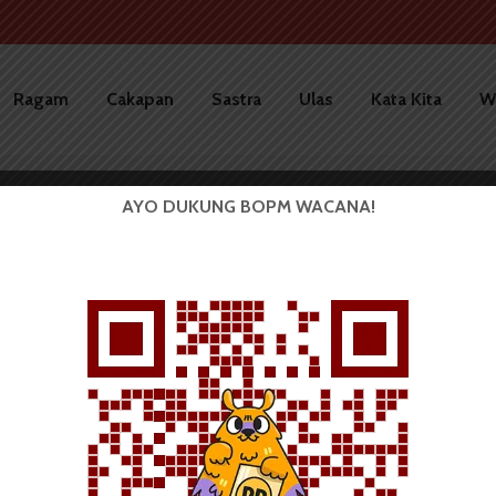
Ragam
Cakapan
Sastra
Ulas
Kata Kita
W
AYO DUKUNG BOPM WACANA!