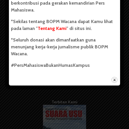
berkontribusi pada gerakan kemandirian Pers
Mahasiswa.
Tentang Kami
*Sekilas tentang BOPM Wacana dapat Kamu lihat
pada laman "
Tentang Kami
" di situs ini.
Kontribusi
*Seluruh donasi akan dimanfaatkan guna
Info Iklan
menunjang kerja-kerja jurnalisme publik BOPM
Pedoman Media Siber
Wacana.
Kode Etik Jurnalistik
#PersMahasiswaBukanHumasKampus
WartaWacana
Terbitan Kami