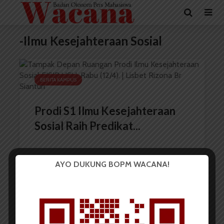
-Ilmu Kesejahteraan Sosial
BERITA KAMPUS
Prodi S1 Ilmu Kesejahteraan
Sosial Raih Predikat...
AYO DUKUNG BOPM WACANA!
Redaksi
17 April 2023
2 menit waktu baca