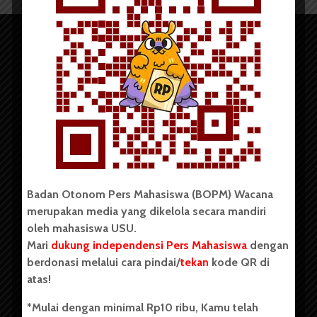
Copyright © 2023. All rights reserved BOPM WACANA.
Badan Otonom Pers Mahasiswa (BOPM) Wacana
merupakan media yang dikelola secara mandiri
Badan Otonom Pers Mahasiswa (BOPM) Wacana merupakan
oleh mahasiswa USU.
pers mahasiswa yang berdiri di luar kampus dan dikelola
Mari
dukung independensi Pers Mahasiswa
dengan
secara mandiri oleh mahasiswa Universitas Sumatera Utara
(USU). Sebelumnya BOPM Wacana merupakan salah satu
berdonasi melalui cara pindai/
tekan
kode QR di
Unit Kegiatan Mahasiswa (UKM) di Universitas Sumatera
atas!
Utara dengan nama Pers Mahasiswa SUARA USU yang
berdiri pada 1 Juli 1995.
*Mulai dengan minimal Rp10 ribu, Kamu telah