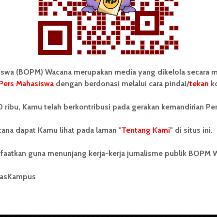
wa (BOPM) Wacana merupakan media yang dikelola secara m
Pers Mahasiswa
dengan berdonasi melalui cara pindai/
tekan
ko
tonom Pers Mahasiswa (BOPM)
Tentang Kami
 ribu, Kamu telah berkontribusi pada gerakan kemandirian Pe
merupakan pers mahasiswa
iri di luar kampus dan dikelola
Kontribusi
andiri oleh mahasiswa
ana dapat Kamu lihat pada laman "
Tentang Kami
" di situs ini.
tas Sumatera Utara (USU).
Info Iklan
nya BOPM Wacana merupakan
faatkan guna menunjang kerja-kerja jurnalisme publik BOPM 
tu Unit Kegiatan Mahasiswa
Pedoman Media Siber
 Universitas Sumatera Utara
nama Pers Mahasiswa SUARA
masKampus
Kode Etik Jurnalistik
berdiri pada 1 Juli 1995.
WartaWacana