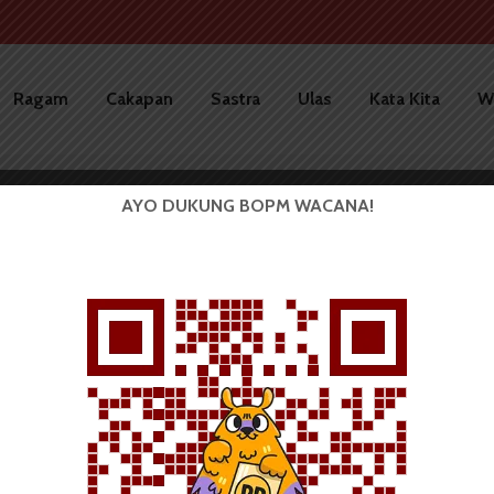
Ragam
Cakapan
Sastra
Ulas
Kata Kita
W
ris USU
AYO DUKUNG BOPM WACANA!