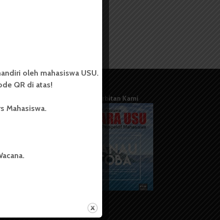
andiri oleh mahasiswa USU.
de QR di atas!
Terbitan Kami
rs Mahasiswa.
Wacana.