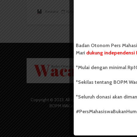
Redaksi
16 November 2023
2 menit waktu baca
Badan Otonom Pers Mahasis
Mari
dukung independensi 
Badan O
*Mulai dengan minimal Rp10
Wacana 
yang berd
secara m
*Sekilas tentang BOPM Wac
Universi
Sebelum
*Seluruh donasi akan diman
salah sa
Copyright © 2023. All rights reserved
(UKM) di
BOPM WACANA.
dengan 
#PersMahasiswaBukanHu
USU yang 