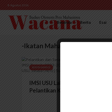
8 Agustus 2026
Beranda
Berita
Esai
-Ikatan Mahasiswa Sastra Ingg
BERITA KAMPUS
IMSI USU Laksanakan
Pelantikan Kepengurusan...