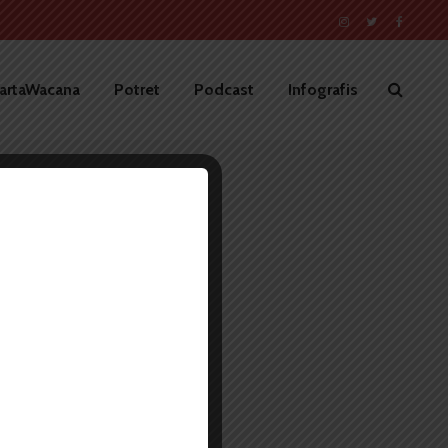
artaWacana
Potret
Podcast
Infografis