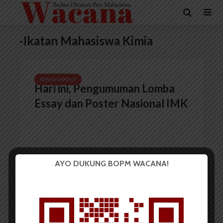
-Ikatan Mahasiswa Kimia
BERITA KAMPUS
Hari ini, Pengumuman Lomba
Essay dan Poster Nasional IMK
AYO DUKUNG BOPM WACANA!
Redaksi
10 Juni 2021
2 menit waktu baca