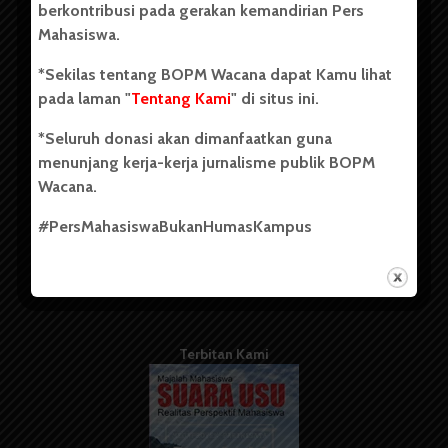
berkontribusi pada gerakan kemandirian Pers
Mahasiswa.
Tentang Kami
*Sekilas tentang BOPM Wacana dapat Kamu lihat
pada laman "
Tentang Kami
" di situs ini.
Kontribusi
*Seluruh donasi akan dimanfaatkan guna
Info Iklan
menunjang kerja-kerja jurnalisme publik BOPM
Pedoman Media Siber
Wacana.
Kode Etik Jurnalistik
#PersMahasiswaBukanHumasKampus
WartaWacana
Terbitan Kami