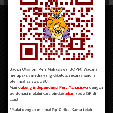
Copyright © 2023. All rights reserved BOPM WACANA.
Badan Otonom Pers Mahasiswa (BOPM) Wacana
merupakan media yang dikelola secara mandiri
Badan Otonom Pers Mahasiswa (BOPM) Wacana merupakan
oleh mahasiswa USU.
pers mahasiswa yang berdiri di luar kampus dan dikelola
Mari
dukung independensi Pers Mahasiswa
dengan
secara mandiri oleh mahasiswa Universitas Sumatera Utara
(USU). Sebelumnya BOPM Wacana merupakan salah satu
berdonasi melalui cara pindai/
tekan
kode QR di
Unit Kegiatan Mahasiswa (UKM) di Universitas Sumatera
atas!
Utara dengan nama Pers Mahasiswa SUARA USU yang
berdiri pada 1 Juli 1995.
*Mulai dengan minimal Rp10 ribu, Kamu telah