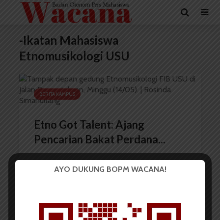
-Ikatan Mahasiswa
Etnomusikologi USU
BERITA KAMPUS
Etno Got Talent: Ajang
Pencarian Bakat Perdana...
AYO DUKUNG BOPM WACANA!
Redaksi
20 Mei 2023
2 menit waktu baca