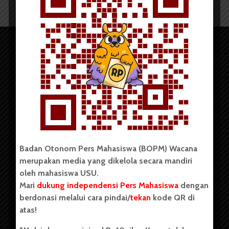
Copyright © 2023. All rights reserved BOPM WACANA.
Badan Otonom Pers Mahasiswa (BOPM) Wacana
merupakan media yang dikelola secara mandiri
oleh mahasiswa USU.
Badan Otonom Pers Mahasiswa (BOPM) Wacana merupakan
pers mahasiswa yang berdiri di luar kampus dan dikelola
Mari
dukung independensi Pers Mahasiswa
dengan
secara mandiri oleh mahasiswa Universitas Sumatera Utara
berdonasi melalui cara pindai/
tekan
kode QR di
(USU). Sebelumnya BOPM Wacana merupakan salah satu
atas!
Unit Kegiatan Mahasiswa (UKM) di Universitas Sumatera
Utara dengan nama Pers Mahasiswa SUARA USU yang