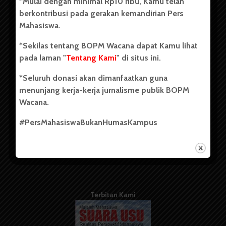
*Mulai dengan minimal Rp10 ribu, Kamu telah
berdiri pada 1 Juli 1995.
berkontribusi pada gerakan kemandirian Pers
Mahasiswa.
*Sekilas tentang BOPM Wacana dapat Kamu lihat
Tentang Kami
pada laman "
Tentang Kami
" di situs ini.
Kontribusi
*Seluruh donasi akan dimanfaatkan guna
Info Iklan
menunjang kerja-kerja jurnalisme publik BOPM
Wacana.
Pedoman Media Siber
#PersMahasiswaBukanHumasKampus
Kode Etik Jurnalistik
WartaWacana
Terbitan Kami