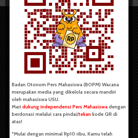
Copyright © 2023. All rights reserved BOPM WACANA.
Badan Otonom Pers Mahasiswa (BOPM) Wacana
merupakan media yang dikelola secara mandiri
Badan Otonom Pers Mahasiswa (BOPM) Wacana merupakan
oleh mahasiswa USU.
pers mahasiswa yang berdiri di luar kampus dan dikelola
Mari
dukung independensi Pers Mahasiswa
dengan
secara mandiri oleh mahasiswa Universitas Sumatera Utara
(USU). Sebelumnya BOPM Wacana merupakan salah satu
berdonasi melalui cara pindai/
tekan
kode QR di
Unit Kegiatan Mahasiswa (UKM) di Universitas Sumatera
atas!
Utara dengan nama Pers Mahasiswa SUARA USU yang
berdiri pada 1 Juli 1995.
*Mulai dengan minimal Rp10 ribu, Kamu telah