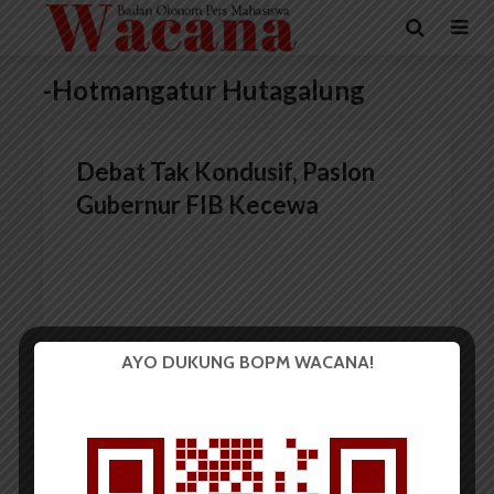
-Hotmangatur Hutagalung
Debat Tak Kondusif, Paslon
Gubernur FIB Kecewa
AYO DUKUNG BOPM WACANA!
Redaksi
14 Juni 2017
2 menit waktu baca