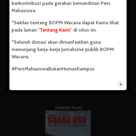
berkontribusi pada gerakan kemandirian Pers
Mahasiswa.
Tentang Kami
*Sekilas tentang BOPM Wacana dapat Kamu lihat
pada laman "
Tentang Kami
" di situs ini.
Kontribusi
*Seluruh donasi akan dimanfaatkan guna
Info Iklan
menunjang kerja-kerja jurnalisme publik BOPM
Pedoman Media Siber
Wacana.
Kode Etik Jurnalistik
#PersMahasiswaBukanHumasKampus
WartaWacana
Terbitan Kami