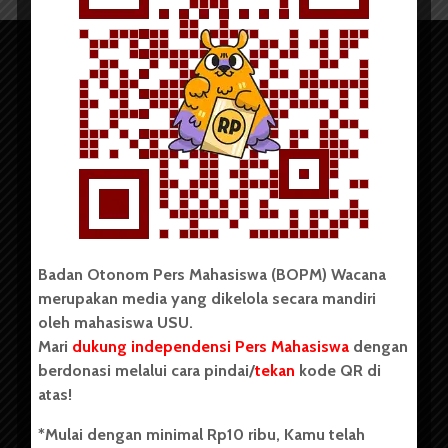
Copyright © 2023. All rights reserved BOPM WACANA.
Badan Otonom Pers Mahasiswa (BOPM) Wacana
merupakan media yang dikelola secara mandiri
Badan Otonom Pers Mahasiswa (BOPM) Wacana merupakan
oleh mahasiswa USU.
pers mahasiswa yang berdiri di luar kampus dan dikelola
Mari
dukung independensi Pers Mahasiswa
dengan
secara mandiri oleh mahasiswa Universitas Sumatera Utara
(USU). Sebelumnya BOPM Wacana merupakan salah satu
berdonasi melalui cara pindai/
tekan
kode QR di
Unit Kegiatan Mahasiswa (UKM) di Universitas Sumatera
atas!
Utara dengan nama Pers Mahasiswa SUARA USU yang
berdiri pada 1 Juli 1995.
*Mulai dengan minimal Rp10 ribu, Kamu telah