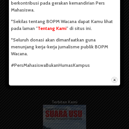
berkontribusi pada gerakan kemandirian Pers
Mahasiswa.
Tentang Kami
*Sekilas tentang BOPM Wacana dapat Kamu lihat
pada laman "
Tentang Kami
" di situs ini.
Kontribusi
*Seluruh donasi akan dimanfaatkan guna
Info Iklan
menunjang kerja-kerja jurnalisme publik BOPM
Pedoman Media Siber
Wacana.
Kode Etik Jurnalistik
#PersMahasiswaBukanHumasKampus
WartaWacana
Terbitan Kami