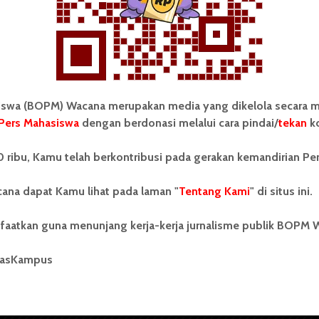
wa (BOPM) Wacana merupakan media yang dikelola secara m
Pers Mahasiswa
dengan berdonasi melalui cara pindai/
tekan
ko
tonom Pers Mahasiswa (BOPM)
Tentang Kami
 ribu, Kamu telah berkontribusi pada gerakan kemandirian Pe
merupakan pers mahasiswa
iri di luar kampus dan dikelola
Kontribusi
andiri oleh mahasiswa
ana dapat Kamu lihat pada laman "
Tentang Kami
" di situs ini.
tas Sumatera Utara (USU).
Info Iklan
nya BOPM Wacana merupakan
faatkan guna menunjang kerja-kerja jurnalisme publik BOPM 
tu Unit Kegiatan Mahasiswa
Pedoman Media Siber
 Universitas Sumatera Utara
nama Pers Mahasiswa SUARA
masKampus
Kode Etik Jurnalistik
berdiri pada 1 Juli 1995.
WartaWacana