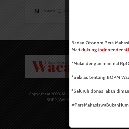
Redaksi
15 Januari 2018
2 menit waktu baca
Badan Otonom Pers Mahasis
Mari
dukung independensi 
Badan O
*Mulai dengan minimal Rp10
Wacana 
yang berd
secara m
*Sekilas tentang BOPM Wac
Universi
Sebelum
*Seluruh donasi akan diman
salah sa
Copyright © 2023. All rights reserved
(UKM) di
BOPM WACANA.
dengan 
#PersMahasiswaBukanHu
USU yang 