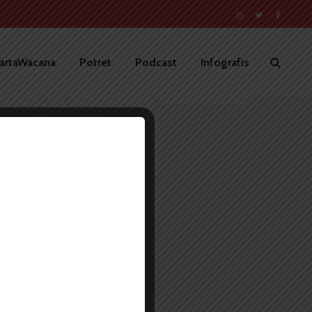
artaWacana
Potret
Podcast
Infografis