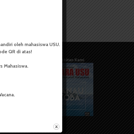
andiri oleh mahasiswa USU.
de QR di atas!
Terbitan Kami
rs Mahasiswa.
Wacana.