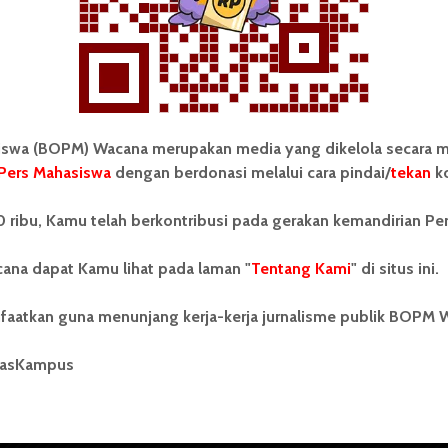
wa (BOPM) Wacana merupakan media yang dikelola secara m
Pers Mahasiswa
dengan berdonasi melalui cara pindai/
tekan
ko
tonom Pers Mahasiswa (BOPM)
Tentang Kami
 ribu, Kamu telah berkontribusi pada gerakan kemandirian Pe
merupakan pers mahasiswa
iri di luar kampus dan dikelola
Kontribusi
andiri oleh mahasiswa
ana dapat Kamu lihat pada laman "
Tentang Kami
" di situs ini.
tas Sumatera Utara (USU).
Info Iklan
nya BOPM Wacana merupakan
faatkan guna menunjang kerja-kerja jurnalisme publik BOPM 
tu Unit Kegiatan Mahasiswa
Pedoman Media Siber
 Universitas Sumatera Utara
nama Pers Mahasiswa SUARA
masKampus
Kode Etik Jurnalistik
berdiri pada 1 Juli 1995.
WartaWacana