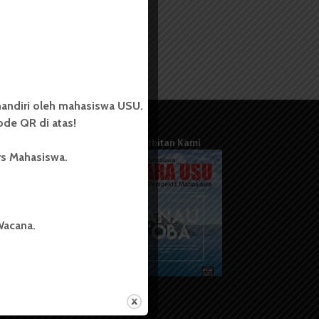
andiri oleh mahasiswa USU.
de QR di atas!
Terbitan Kami
rs Mahasiswa.
Wacana.