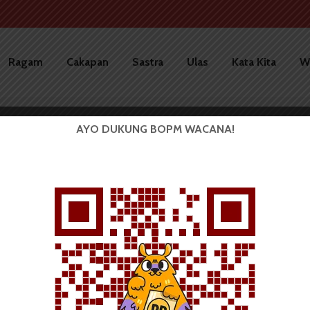
Ragam
Cakapan
Sastra
Ulas
Kata Kita
W
AYO DUKUNG BOPM WACANA!