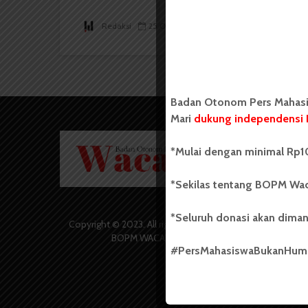
Redaksi
25 Oktober 2015
2 menit waktu baca
Badan Otonom Pers Mahasis
Mari
dukung independensi 
Badan O
*Mulai dengan minimal Rp10
Wacana 
yang berd
secara m
*Sekilas tentang BOPM Wac
Universi
Sebelum
*Seluruh donasi akan diman
salah sa
Copyright © 2023. All rights reserved
(UKM) di
BOPM WACANA.
dengan 
#PersMahasiswaBukanHu
USU yang 