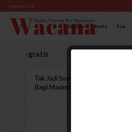
8 Agustus 2026
Beranda
Berita
Esai
-gratis
Tak Jadi Sosialisasi, KSE USU
Bagi Masker Gratis