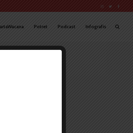
artaWacana
Potret
Podcast
Infografis