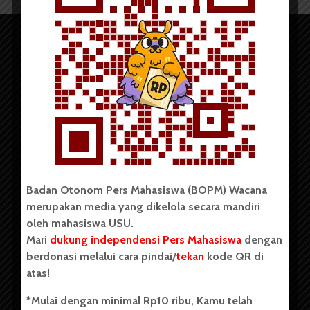
Copyright © 2023. All rights reserved BOPM WACANA.
Badan Otonom Pers Mahasiswa (BOPM) Wacana
merupakan media yang dikelola secara mandiri
Badan Otonom Pers Mahasiswa (BOPM) Wacana merupakan
oleh mahasiswa USU.
pers mahasiswa yang berdiri di luar kampus dan dikelola
Mari
dukung independensi Pers Mahasiswa
dengan
secara mandiri oleh mahasiswa Universitas Sumatera Utara
(USU). Sebelumnya BOPM Wacana merupakan salah satu
berdonasi melalui cara pindai/
tekan
kode QR di
Unit Kegiatan Mahasiswa (UKM) di Universitas Sumatera
atas!
Utara dengan nama Pers Mahasiswa SUARA USU yang
berdiri pada 1 Juli 1995.
*Mulai dengan minimal Rp10 ribu, Kamu telah