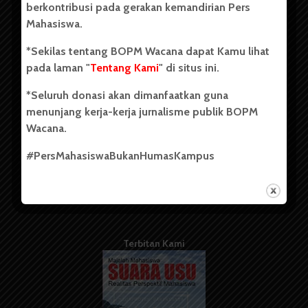
berkontribusi pada gerakan kemandirian Pers
Mahasiswa.
Tentang Kami
*Sekilas tentang BOPM Wacana dapat Kamu lihat
pada laman "
Tentang Kami
" di situs ini.
Kontribusi
*Seluruh donasi akan dimanfaatkan guna
Info Iklan
menunjang kerja-kerja jurnalisme publik BOPM
Pedoman Media Siber
Wacana.
Kode Etik Jurnalistik
#PersMahasiswaBukanHumasKampus
WartaWacana
Terbitan Kami