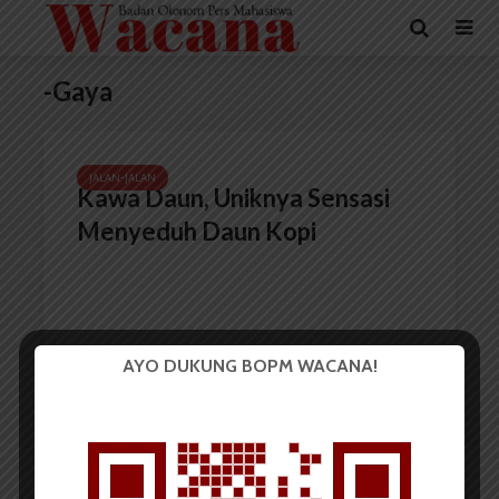
-Gaya
JALAN-JALAN
Kawa Daun, Uniknya Sensasi
Menyeduh Daun Kopi
AYO DUKUNG BOPM WACANA!
Redaksi
7 Juli 2017
4 menit waktu baca