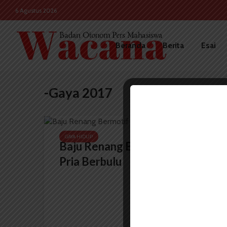
6 Agustus 2026
Beranda
Berita
Esai
-Gaya 2017
GAYA HIDUP
Baju Renang Bermotif Dada
Pria Berbulu