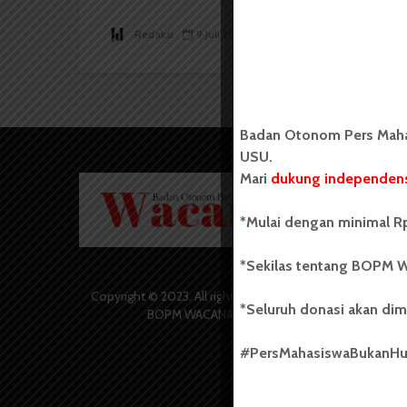
Redaksi
9 Juli 2017
3 menit waktu baca
Badan Otonom Pers Mahas
USU.
Mari
dukung independens
Badan O
Wacana 
yang berd
*Mulai dengan minimal Rp
secara m
Universi
*Sekilas tentang BOPM W
Sebelum
salah sa
Copyright © 2023. All rights reserved
*Seluruh donasi akan dim
(UKM) di
BOPM WACANA.
dengan 
USU yang 
#PersMahasiswaBukanH