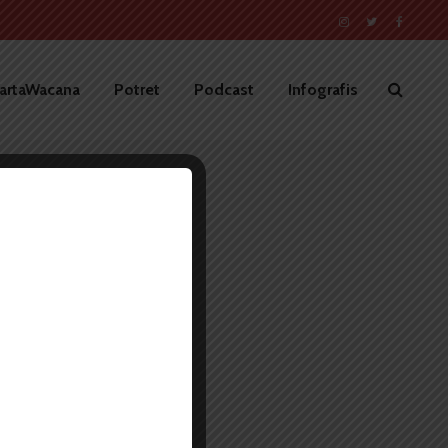
artaWacana
Potret
Podcast
Infografis