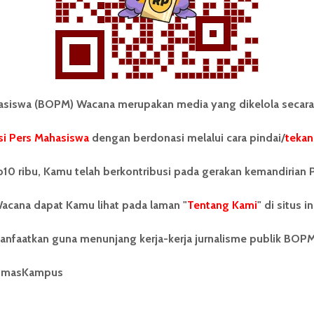
iswa (BOPM) Wacana merupakan media yang dikelola secara
i Pers Mahasiswa
dengan berdonasi melalui cara pindai/
tekan
tonom Pers Mahasiswa (BOPM)
Tentang Kami
merupakan pers mahasiswa
iri di luar kampus dan dikelola
Kontribusi
10 ribu, Kamu telah berkontribusi pada gerakan kemandirian 
andiri oleh mahasiswa
tas Sumatera Utara (USU).
Info Iklan
acana dapat Kamu lihat pada laman "
Tentang Kami
" di situs in
nya BOPM Wacana merupakan
tu Unit Kegiatan Mahasiswa
Pedoman Media Siber
anfaatkan guna menunjang kerja-kerja jurnalisme publik BOP
 Universitas Sumatera Utara
nama Pers Mahasiswa SUARA
Kode Etik Jurnalistik
berdiri pada 1 Juli 1995.
umasKampus
WartaWacana