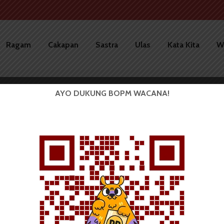
Ragam
Cakapan
Sastra
Ulas
Kata Kita
W
AYO DUKUNG BOPM WACANA!