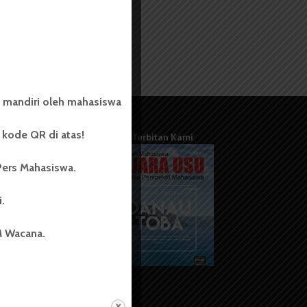
 mandiri oleh mahasiswa
kode QR di atas!
Terbitan Kami
Pers Mahasiswa.
i.
M Wacana.