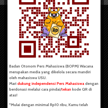
Copyright © 2023. All rights reserved BOPM WACANA.
Badan Otonom Pers Mahasiswa (BOPM) Wacana
merupakan media yang dikelola secara mandiri
Badan Otonom Pers Mahasiswa (BOPM) Wacana merupakan
oleh mahasiswa USU.
pers mahasiswa yang berdiri di luar kampus dan dikelola
Mari
dukung independensi Pers Mahasiswa
dengan
secara mandiri oleh mahasiswa Universitas Sumatera Utara
(USU). Sebelumnya BOPM Wacana merupakan salah satu
berdonasi melalui cara pindai/
tekan
kode QR di
Unit Kegiatan Mahasiswa (UKM) di Universitas Sumatera
atas!
Utara dengan nama Pers Mahasiswa SUARA USU yang
berdiri pada 1 Juli 1995.
*Mulai dengan minimal Rp10 ribu, Kamu telah