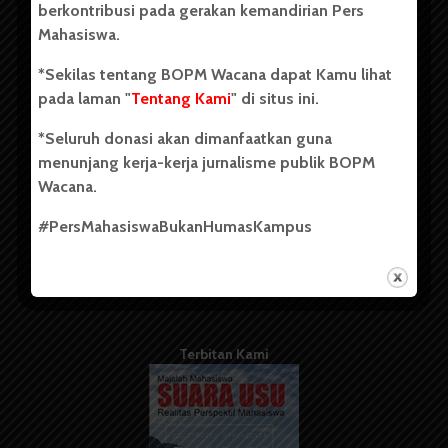
berkontribusi pada gerakan kemandirian Pers
Mahasiswa.
Tentang Kami
*Sekilas tentang BOPM Wacana dapat Kamu lihat
pada laman "
Tentang Kami
" di situs ini.
Kontribusi
*Seluruh donasi akan dimanfaatkan guna
Info Iklan
menunjang kerja-kerja jurnalisme publik BOPM
Pedoman Media Siber
Wacana.
Kode Etik Jurnalistik
#PersMahasiswaBukanHumasKampus
WartaWacana
Terbitan Kami