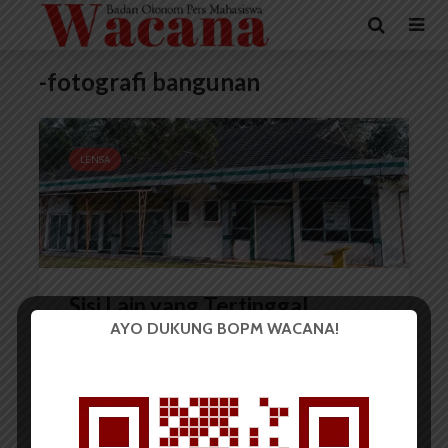
-fotografi bangunan
LENSA
Sisi Lain yang Tertinggal
AYO DUKUNG BOPM WACANA!
Redaksi
6 Mei 2025
2 menit waktu baca