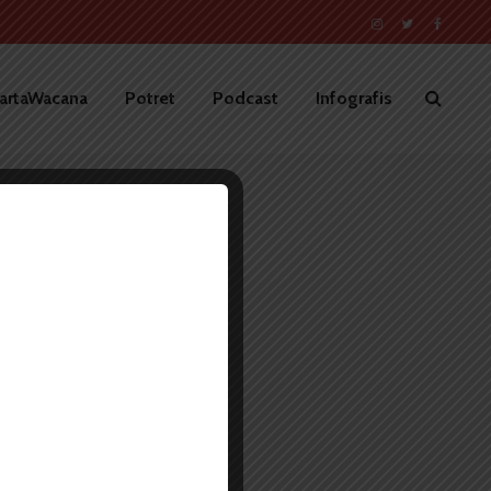
artaWacana
Potret
Podcast
Infografis