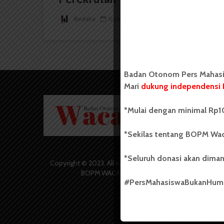
Redaksi
12 Januari 2024
1 menit waktu baca
Badan Otonom Pers Mahasis
Mari
dukung independensi 
Badan O
*Mulai dengan minimal Rp10
Wacana 
yang berd
secara m
*Sekilas tentang BOPM Wac
Universi
Sebelum
*Seluruh donasi akan diman
salah sa
Copyright © 2023. All rights reserved
(UKM) di
BOPM WACANA.
dengan 
#PersMahasiswaBukanHu
USU yang 