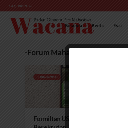
7 Agustus 2026
Beranda
Berita
Esai
-Forum Mahasiswa Muslim Ilm
BERITA KAMPUS
Formiltan USU Adakan
Perekrutan Terbuka