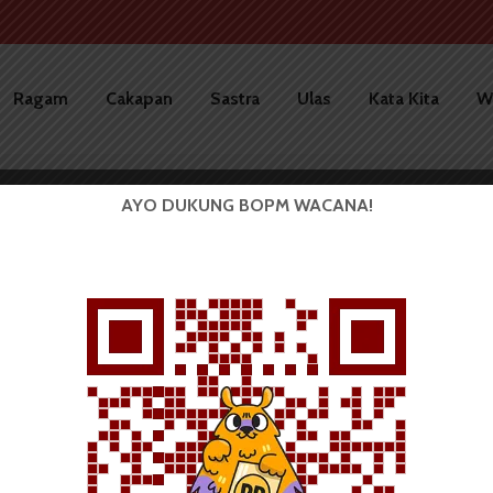
Ragam
Cakapan
Sastra
Ulas
Kata Kita
W
uan Pertanian
AYO DUKUNG BOPM WACANA!