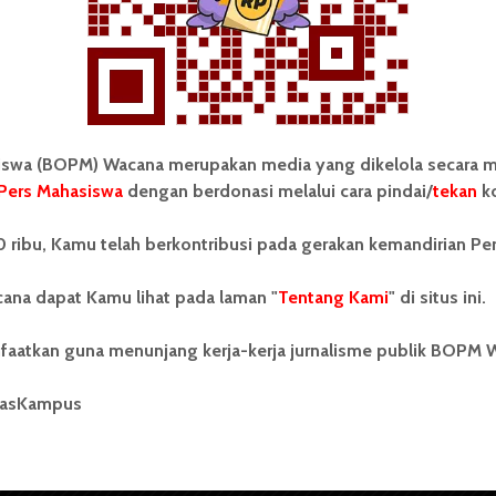
wa (BOPM) Wacana merupakan media yang dikelola secara m
Pers Mahasiswa
dengan berdonasi melalui cara pindai/
tekan
ko
tonom Pers Mahasiswa (BOPM)
Tentang Kami
 ribu, Kamu telah berkontribusi pada gerakan kemandirian Pe
merupakan pers mahasiswa
iri di luar kampus dan dikelola
Kontribusi
andiri oleh mahasiswa
ana dapat Kamu lihat pada laman "
Tentang Kami
" di situs ini.
tas Sumatera Utara (USU).
Info Iklan
nya BOPM Wacana merupakan
faatkan guna menunjang kerja-kerja jurnalisme publik BOPM 
tu Unit Kegiatan Mahasiswa
Pedoman Media Siber
 Universitas Sumatera Utara
nama Pers Mahasiswa SUARA
masKampus
Kode Etik Jurnalistik
berdiri pada 1 Juli 1995.
WartaWacana