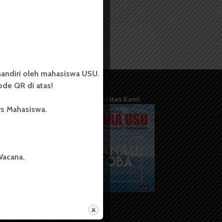
andiri oleh mahasiswa USU.
de QR di atas!
Terbitan Kami
rs Mahasiswa.
Wacana.