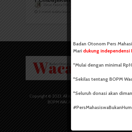
Dinar Fazira Fitri
30 Desember 2024
5 menit waktu baca
Badan Otonom Pers Mahasis
Mari
dukung independensi 
Badan O
*Mulai dengan minimal Rp10
Wacana 
yang berd
secara m
*Sekilas tentang BOPM Wac
Universi
Sebelum
*Seluruh donasi akan diman
salah sa
Copyright © 2023. All rights reserved
(UKM) di
BOPM WACANA.
dengan 
#PersMahasiswaBukanHu
USU yang 