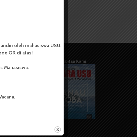
andiri oleh mahasiswa USU.
de QR di atas!
Terbitan Kami
rs Mahasiswa.
Wacana.