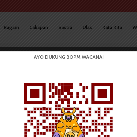
Ragam
Cakapan
Sastra
Ulas
Kata Kita
W
AYO DUKUNG BOPM WACANA!