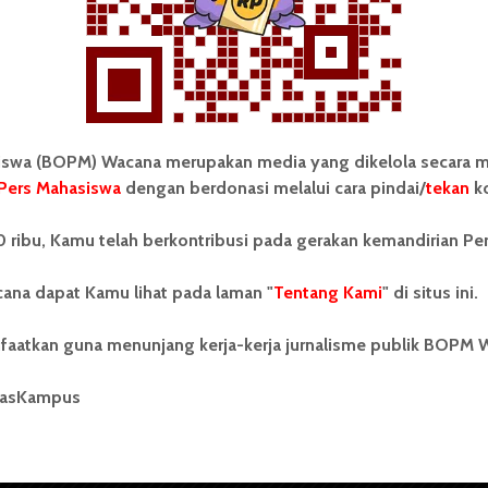
wa (BOPM) Wacana merupakan media yang dikelola secara m
Pers Mahasiswa
dengan berdonasi melalui cara pindai/
tekan
ko
tonom Pers Mahasiswa (BOPM)
Tentang Kami
 ribu, Kamu telah berkontribusi pada gerakan kemandirian Pe
merupakan pers mahasiswa
iri di luar kampus dan dikelola
Kontribusi
andiri oleh mahasiswa
ana dapat Kamu lihat pada laman "
Tentang Kami
" di situs ini.
tas Sumatera Utara (USU).
Info Iklan
nya BOPM Wacana merupakan
faatkan guna menunjang kerja-kerja jurnalisme publik BOPM 
tu Unit Kegiatan Mahasiswa
Pedoman Media Siber
 Universitas Sumatera Utara
nama Pers Mahasiswa SUARA
masKampus
Kode Etik Jurnalistik
berdiri pada 1 Juli 1995.
WartaWacana