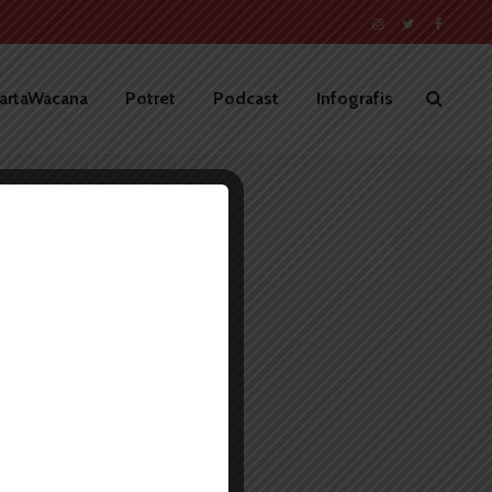
artaWacana
Potret
Podcast
Infografis