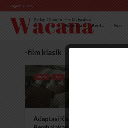
8 Agustus 2026
Beranda
Berita
Esai
-film klasik
SINEMA
ULAS
Adaptasi Kisah Nyata
Pembajakan Pesawat Korea...