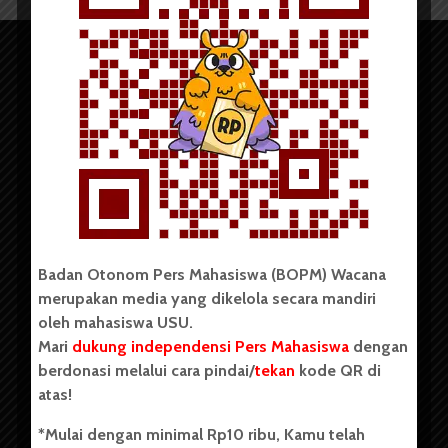
Copyright © 2023. All rights reserved BOPM WACANA.
Badan Otonom Pers Mahasiswa (BOPM) Wacana
merupakan media yang dikelola secara mandiri
Badan Otonom Pers Mahasiswa (BOPM) Wacana merupakan
oleh mahasiswa USU.
pers mahasiswa yang berdiri di luar kampus dan dikelola
Mari
dukung independensi Pers Mahasiswa
dengan
secara mandiri oleh mahasiswa Universitas Sumatera Utara
(USU). Sebelumnya BOPM Wacana merupakan salah satu
berdonasi melalui cara pindai/
tekan
kode QR di
Unit Kegiatan Mahasiswa (UKM) di Universitas Sumatera
atas!
Utara dengan nama Pers Mahasiswa SUARA USU yang
berdiri pada 1 Juli 1995.
*Mulai dengan minimal Rp10 ribu, Kamu telah