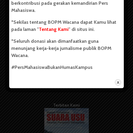
berkontribusi pada gerakan kemandirian Pers
Mahasiswa.
Tentang Kami
*Sekilas tentang BOPM Wacana dapat Kamu lihat
pada laman "
Tentang Kami
" di situs ini.
Kontribusi
*Seluruh donasi akan dimanfaatkan guna
Info Iklan
menunjang kerja-kerja jurnalisme publik BOPM
Pedoman Media Siber
Wacana.
Kode Etik Jurnalistik
#PersMahasiswaBukanHumasKampus
WartaWacana
Terbitan Kami