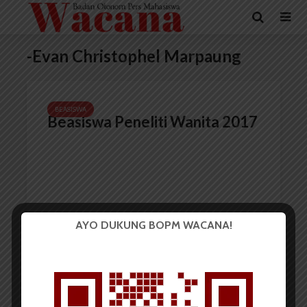
-Evan Christophel Marpaung
BEASISWA
Beasiswa Peneliti Wanita 2017
AYO DUKUNG BOPM WACANA!
Redaksi
13 Juli 2017
2 menit waktu baca