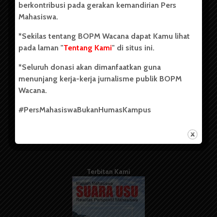
berkontribusi pada gerakan kemandirian Pers
Mahasiswa.
Tentang Kami
*Sekilas tentang BOPM Wacana dapat Kamu lihat
pada laman "
Tentang Kami
" di situs ini.
Kontribusi
*Seluruh donasi akan dimanfaatkan guna
Info Iklan
menunjang kerja-kerja jurnalisme publik BOPM
Pedoman Media Siber
Wacana.
Kode Etik Jurnalistik
#PersMahasiswaBukanHumasKampus
WartaWacana
Terbitan Kami