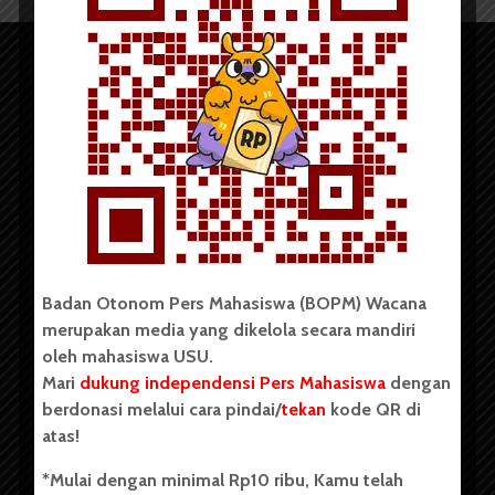
Copyright © 2023. All rights reserved BOPM WACANA.
Badan Otonom Pers Mahasiswa (BOPM) Wacana
merupakan media yang dikelola secara mandiri
Badan Otonom Pers Mahasiswa (BOPM) Wacana merupakan
oleh mahasiswa USU.
pers mahasiswa yang berdiri di luar kampus dan dikelola
Mari
dukung independensi Pers Mahasiswa
dengan
secara mandiri oleh mahasiswa Universitas Sumatera Utara
(USU). Sebelumnya BOPM Wacana merupakan salah satu
berdonasi melalui cara pindai/
tekan
kode QR di
Unit Kegiatan Mahasiswa (UKM) di Universitas Sumatera
atas!
Utara dengan nama Pers Mahasiswa SUARA USU yang
berdiri pada 1 Juli 1995.
*Mulai dengan minimal Rp10 ribu, Kamu telah