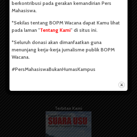
berkontribusi pada gerakan kemandirian Pers
Mahasiswa.
Tentang Kami
*Sekilas tentang BOPM Wacana dapat Kamu lihat
pada laman "
Tentang Kami
" di situs ini.
Kontribusi
*Seluruh donasi akan dimanfaatkan guna
Info Iklan
menunjang kerja-kerja jurnalisme publik BOPM
Pedoman Media Siber
Wacana.
Kode Etik Jurnalistik
#PersMahasiswaBukanHumasKampus
WartaWacana
Terbitan Kami