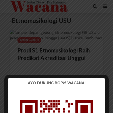
-Ettnomusikologi USU
BERITA KAMPUS
Prodi S1 Etnomusikologi Raih
Predikat Akreditasi Unggul
AYO DUKUNG BOPM WACANA!
Redaksi
18 Mei 2023
2 menit waktu baca