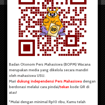
Copyright © 2023. All rights reserved BOPM WACANA.
Badan Otonom Pers Mahasiswa (BOPM) Wacana
merupakan media yang dikelola secara mandiri
Badan Otonom Pers Mahasiswa (BOPM) Wacana merupakan
oleh mahasiswa USU.
pers mahasiswa yang berdiri di luar kampus dan dikelola
Mari
dukung independensi Pers Mahasiswa
dengan
secara mandiri oleh mahasiswa Universitas Sumatera Utara
(USU). Sebelumnya BOPM Wacana merupakan salah satu
berdonasi melalui cara pindai/
tekan
kode QR di
Unit Kegiatan Mahasiswa (UKM) di Universitas Sumatera
atas!
Utara dengan nama Pers Mahasiswa SUARA USU yang
berdiri pada 1 Juli 1995.
*Mulai dengan minimal Rp10 ribu, Kamu telah