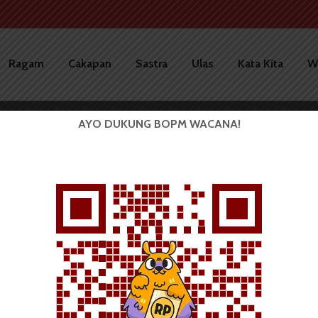
Ragam
Cakapan
Sastra
Ulas
Kata Kita
W
AYO DUKUNG BOPM WACANA!