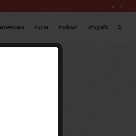
artaWacana
Potret
Podcast
Infografis