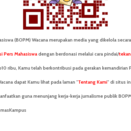
iswa (BOPM) Wacana merupakan media yang dikelola secara
i Pers Mahasiswa
dengan berdonasi melalui cara pindai/
tekan
tonom Pers Mahasiswa (BOPM)
Tentang Kami
merupakan pers mahasiswa
10 ribu, Kamu telah berkontribusi pada gerakan kemandirian 
iri di luar kampus dan dikelola
Kontribusi
andiri oleh mahasiswa
acana dapat Kamu lihat pada laman "
tas Sumatera Utara (USU).
Tentang Kami
" di situs in
Info Iklan
nya BOPM Wacana merupakan
tu Unit Kegiatan Mahasiswa
Pedoman Media Siber
anfaatkan guna menunjang kerja-kerja jurnalisme publik BOP
 Universitas Sumatera Utara
nama Pers Mahasiswa SUARA
Kode Etik Jurnalistik
umasKampus
berdiri pada 1 Juli 1995.
WartaWacana