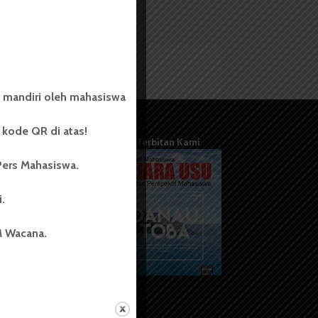
 mandiri oleh mahasiswa
kode QR di atas!
Terbitan Kami
Pers Mahasiswa.
i.
M Wacana.