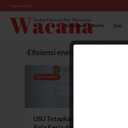
7 Agustus 2026
Beranda
Berita
Esai
-Efisiensi energi
BERITA KAMPUS
USU Tetapkan Penyesuaian
Pola Kerja dan Kegiatan...