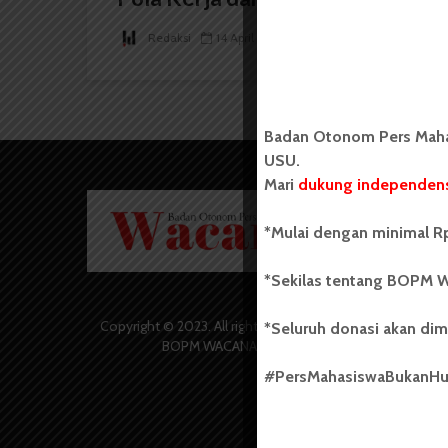
Redaksi
14 April 2026
2 menit waktu baca
Badan Otonom Pers Mahas
USU.
Mari
dukung independens
Badan O
Wacana 
*Mulai dengan minimal Rp
yang berd
secara m
*Sekilas tentang BOPM W
Universi
Sebelum
salah sa
Copyright © 2023. All rights reserved
*Seluruh donasi akan dim
(UKM) di
BOPM WACANA.
dengan 
#PersMahasiswaBukanH
USU yang 