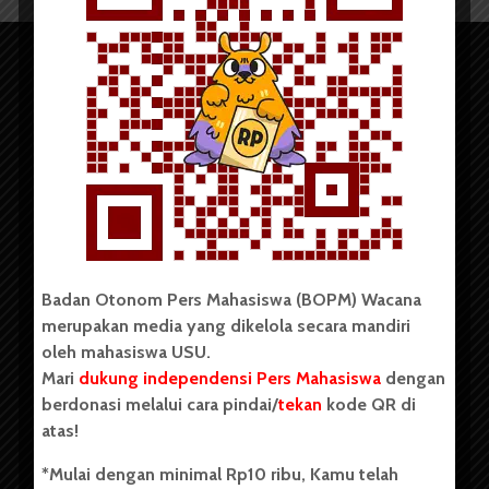
Copyright © 2023. All rights reserved BOPM WACANA.
Badan Otonom Pers Mahasiswa (BOPM) Wacana
merupakan media yang dikelola secara mandiri
Badan Otonom Pers Mahasiswa (BOPM) Wacana merupakan
oleh mahasiswa USU.
pers mahasiswa yang berdiri di luar kampus dan dikelola
Mari
dukung independensi Pers Mahasiswa
dengan
secara mandiri oleh mahasiswa Universitas Sumatera Utara
(USU). Sebelumnya BOPM Wacana merupakan salah satu
berdonasi melalui cara pindai/
tekan
kode QR di
Unit Kegiatan Mahasiswa (UKM) di Universitas Sumatera
atas!
Utara dengan nama Pers Mahasiswa SUARA USU yang
berdiri pada 1 Juli 1995.
*Mulai dengan minimal Rp10 ribu, Kamu telah