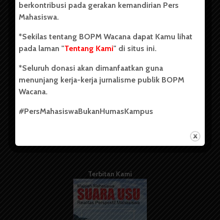
berkontribusi pada gerakan kemandirian Pers
Mahasiswa.
Tentang Kami
*Sekilas tentang BOPM Wacana dapat Kamu lihat
pada laman "
Tentang Kami
" di situs ini.
Kontribusi
*Seluruh donasi akan dimanfaatkan guna
Info Iklan
menunjang kerja-kerja jurnalisme publik BOPM
Pedoman Media Siber
Wacana.
Kode Etik Jurnalistik
#PersMahasiswaBukanHumasKampus
WartaWacana
Terbitan Kami