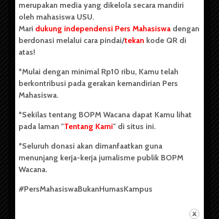
merupakan media yang dikelola secara mandiri
oleh mahasiswa USU.
Mari
dukung independensi Pers Mahasiswa
dengan
berdonasi melalui cara pindai/
tekan
kode QR di
Copyright © 2023. All rights reserved BOPM WACANA.
atas!
*Mulai dengan minimal Rp10 ribu, Kamu telah
berkontribusi pada gerakan kemandirian Pers
Badan Otonom Pers Mahasiswa (BOPM) Wacana merupakan
Mahasiswa.
pers mahasiswa yang berdiri di luar kampus dan dikelola
secara mandiri oleh mahasiswa Universitas Sumatera Utara
*Sekilas tentang BOPM Wacana dapat Kamu lihat
(USU). Sebelumnya BOPM Wacana merupakan salah satu
pada laman "
Tentang Kami
" di situs ini.
Unit Kegiatan Mahasiswa (UKM) di Universitas Sumatera
Utara dengan nama Pers Mahasiswa SUARA USU yang
*Seluruh donasi akan dimanfaatkan guna
berdiri pada 1 Juli 1995.
menunjang kerja-kerja jurnalisme publik BOPM
Wacana.
Tentang Kami
#PersMahasiswaBukanHumasKampus
Kontribusi