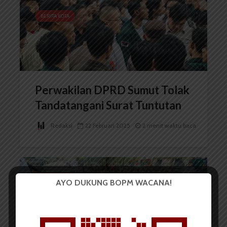
BERITA KOTA
Perwakilan DPRD Sumut Tolak
Tandatangani Surat Tuntutan
Redaksi
22 Februari 2025
2 menit waktu baca
BERITA KOTA
AYO DUKUNG BOPM WACANA!