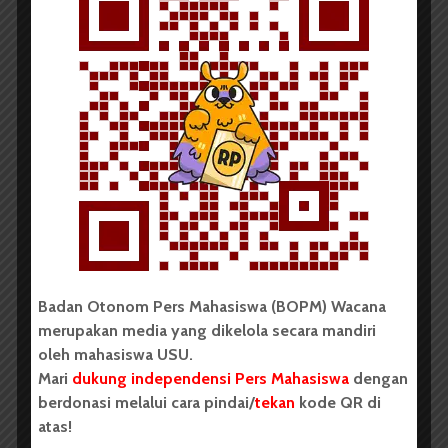
Sejumlah Mahasiswa Gelar
Aksi #IndonesiaGelap di...
Redaksi
21 Februari 2025
1 menit waktu baca
BERITA KAMPUS
Aliansi Mahasiswa Sumut
Bersatu Siap Gelar Aksi,...
Badan Otonom Pers Mahasiswa (BOPM) Wacana
merupakan media yang dikelola secara mandiri
oleh mahasiswa USU.
Mari
dukung independensi Pers Mahasiswa
dengan
berdonasi melalui cara pindai/
tekan
kode QR di
atas!
Redaksi
13 April 2022
2 menit waktu baca