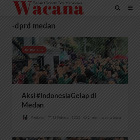
-dprd medan
BERITA FOTO
Aksi #IndonesiaGelap di
Medan
Redaksi
23 Februari 2025
2 menit waktu baca