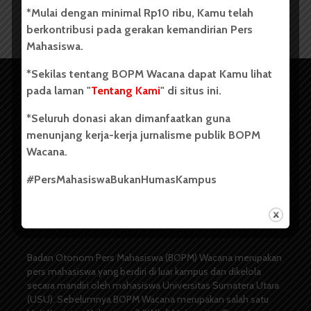
*Mulai dengan minimal Rp10 ribu, Kamu telah
berkontribusi pada gerakan kemandirian Pers
Mahasiswa.
*Sekilas tentang BOPM Wacana dapat Kamu lihat
pada laman "
Tentang Kami
" di situs ini.
*Seluruh donasi akan dimanfaatkan guna
menunjang kerja-kerja jurnalisme publik BOPM
Wacana.
#PersMahasiswaBukanHumasKampus
Copyright © 2023. All rights reserved BOPM WACANA.
Badan Otonom Pers Mahasiswa (BOPM) Wacana merupakan
pers mahasiswa yang berdiri di luar kampus dan dikelola
secara mandiri oleh mahasiswa Universitas Sumatera Utara
(USU). Sebelumnya BOPM Wacana merupakan salah satu