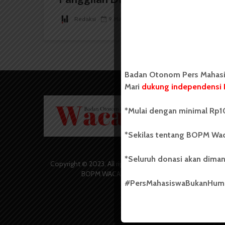
Redaksi
9 Maret 2025
2 menit waktu baca
Badan Otonom Pers Mahasis
Mari
dukung independensi 
Badan O
*Mulai dengan minimal Rp10
Wacana 
yang berd
secara m
*Sekilas tentang BOPM Wac
Universi
Sebelum
*Seluruh donasi akan diman
salah sa
Copyright © 2023. All rights reserved
(UKM) di
BOPM WACANA.
dengan 
#PersMahasiswaBukanHu
USU yang 