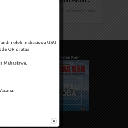
Redaksi
13 Januari 2025
2 menit waktu baca
andiri oleh mahasiswa USU.
de QR di atas!
Terbitan Kami
rs Mahasiswa.
Wacana.