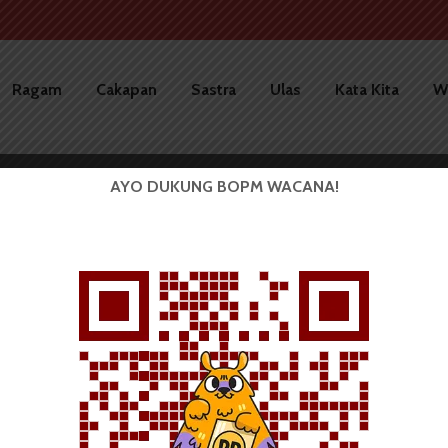
Ragam
Cakapan
Sastra
Ulas
Kata Kita
W
AYO DUKUNG BOPM WACANA!
BERITA KAMPUS
DPM USU Pertanyakan
Independensi Kegiatan...