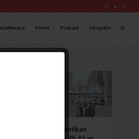
artaWacana
Potret
Podcast
Infografis
BERITA KAMPUS
Panpel Pemira: Pelantikan
BEM dan DPM Terpilih Akan...