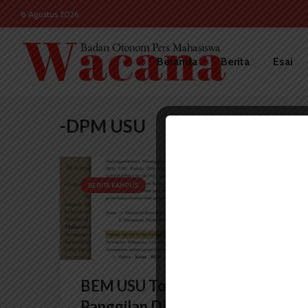
8 Agustus 2026
Beranda
Berita
Esai
-DPM USU
BERITA KAMPUS
BEM USU Tolak Penuhi
Panggilan DPM