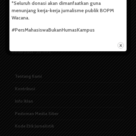
*Seluruh donasi akan dimanfaatkan guna
menunjang kerja-kerja jurnalisme publik BOPM
Badan Otonom Pers Mahasiswa (BOPM) Wacana merupakan
Wacana.
pers mahasiswa yang berdiri di luar kampus dan dikelola
secara mandiri oleh mahasiswa Universitas Sumatera Utara
#PersMahasiswaBukanHumasKampus
(USU). Sebelumnya BOPM Wacana merupakan salah satu
Unit Kegiatan Mahasiswa (UKM) di Universitas Sumatera
Utara dengan nama Pers Mahasiswa SUARA USU yang
berdiri pada 1 Juli 1995.
Tentang Kami
Kontribusi
Info Iklan
Pedoman Media Siber
Kode Etik Jurnalistik