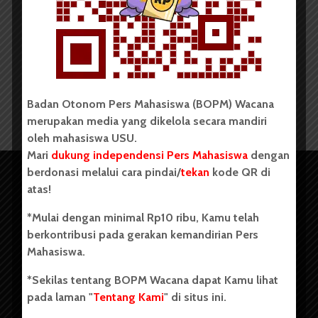
Ditmawalumni USU Adakan
Persiapan Peninjauan PPK...
Redaksi
17 Januari 2024
2 menit waktu baca
Badan Otonom Pers Mahasiswa (BOPM) Wacana
merupakan media yang dikelola secara mandiri
oleh mahasiswa USU.
Mari
dukung independensi Pers Mahasiswa
dengan
berdonasi melalui cara pindai/
tekan
kode QR di
atas!
*Mulai dengan minimal Rp10 ribu, Kamu telah
berkontribusi pada gerakan kemandirian Pers
Mahasiswa.
*Sekilas tentang BOPM Wacana dapat Kamu lihat
pada laman "
Tentang Kami
" di situs ini.
Copyright © 2023. All rights reserved BOPM WACANA.