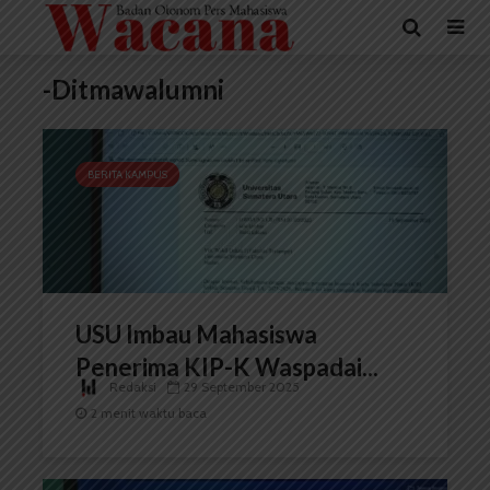
-Ditmawalumni
BERITA KAMPUS
USU Imbau Mahasiswa
Penerima KIP-K Waspadai...
Redaksi
29 September 2025
2 menit waktu baca