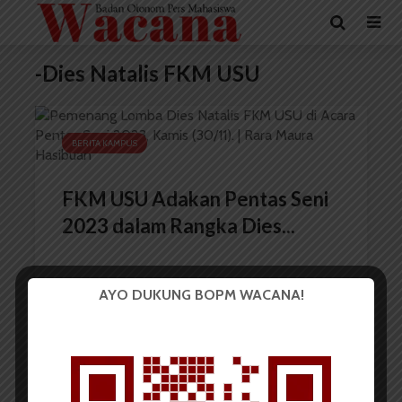
-Dies Natalis FKM USU
BERITA KAMPUS
FKM USU Adakan Pentas Seni
2023 dalam Rangka Dies...
AYO DUKUNG BOPM WACANA!
Redaksi
1 Desember 2023
1 menit waktu baca