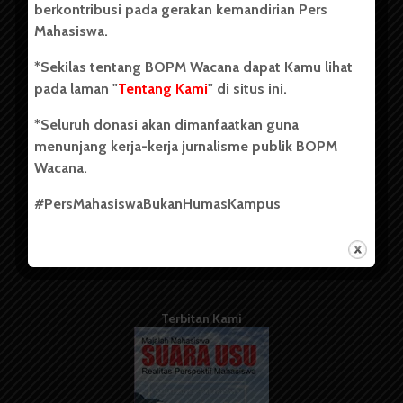
berkontribusi pada gerakan kemandirian Pers
Mahasiswa.
Tentang Kami
*Sekilas tentang BOPM Wacana dapat Kamu lihat
pada laman "
Tentang Kami
" di situs ini.
Kontribusi
*Seluruh donasi akan dimanfaatkan guna
Info Iklan
menunjang kerja-kerja jurnalisme publik BOPM
Pedoman Media Siber
Wacana.
Kode Etik Jurnalistik
#PersMahasiswaBukanHumasKampus
WartaWacana
Terbitan Kami