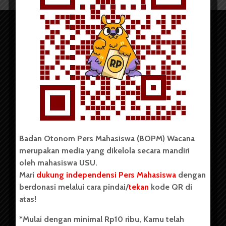
Copyright © 2023. All rights reserved BOPM WACANA.
Badan Otonom Pers Mahasiswa (BOPM) Wacana
merupakan media yang dikelola secara mandiri
Badan Otonom Pers Mahasiswa (BOPM) Wacana merupakan
oleh mahasiswa USU.
pers mahasiswa yang berdiri di luar kampus dan dikelola
Mari
dukung independensi Pers Mahasiswa
dengan
secara mandiri oleh mahasiswa Universitas Sumatera Utara
(USU). Sebelumnya BOPM Wacana merupakan salah satu
berdonasi melalui cara pindai/
tekan
kode QR di
Unit Kegiatan Mahasiswa (UKM) di Universitas Sumatera
atas!
Utara dengan nama Pers Mahasiswa SUARA USU yang
berdiri pada 1 Juli 1995.
*Mulai dengan minimal Rp10 ribu, Kamu telah