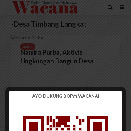
-Desa Timbang Langkat
SOSOK
Namira Purba, Aktivis
Lingkungan Bangun Desa...
AYO DUKUNG BOPM WACANA!
Redaksi
28 Mei 2023
3 menit waktu baca