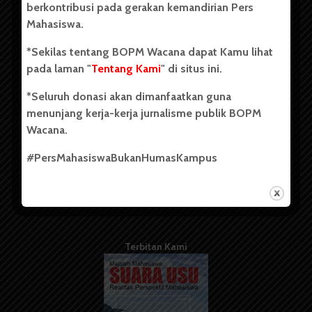
berkontribusi pada gerakan kemandirian Pers
Mahasiswa.
Tentang Kami
*Sekilas tentang BOPM Wacana dapat Kamu lihat
pada laman "
Tentang Kami
" di situs ini.
Kontribusi
*Seluruh donasi akan dimanfaatkan guna
Info Iklan
menunjang kerja-kerja jurnalisme publik BOPM
Pedoman Media Siber
Wacana.
Kode Etik Jurnalistik
#PersMahasiswaBukanHumasKampus
WartaWacana
Terbitan Kami