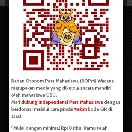
Copyright © 2023. All rights reserved BOPM WACANA.
Badan Otonom Pers Mahasiswa (BOPM) Wacana
merupakan media yang dikelola secara mandiri
Badan Otonom Pers Mahasiswa (BOPM) Wacana merupakan
oleh mahasiswa USU.
pers mahasiswa yang berdiri di luar kampus dan dikelola
Mari
dukung independensi Pers Mahasiswa
dengan
secara mandiri oleh mahasiswa Universitas Sumatera Utara
(USU). Sebelumnya BOPM Wacana merupakan salah satu
berdonasi melalui cara pindai/
tekan
kode QR di
Unit Kegiatan Mahasiswa (UKM) di Universitas Sumatera
atas!
Utara dengan nama Pers Mahasiswa SUARA USU yang
berdiri pada 1 Juli 1995.
*Mulai dengan minimal Rp10 ribu, Kamu telah