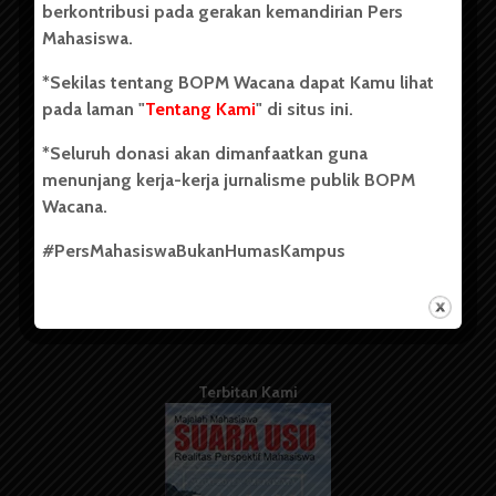
berkontribusi pada gerakan kemandirian Pers
Mahasiswa.
Tentang Kami
*Sekilas tentang BOPM Wacana dapat Kamu lihat
pada laman "
Tentang Kami
" di situs ini.
Kontribusi
*Seluruh donasi akan dimanfaatkan guna
Info Iklan
menunjang kerja-kerja jurnalisme publik BOPM
Pedoman Media Siber
Wacana.
Kode Etik Jurnalistik
#PersMahasiswaBukanHumasKampus
WartaWacana
Terbitan Kami