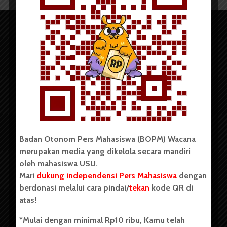
Copyright © 2023. All rights reserved BOPM WACANA.
Badan Otonom Pers Mahasiswa (BOPM) Wacana
merupakan media yang dikelola secara mandiri
Badan Otonom Pers Mahasiswa (BOPM) Wacana merupakan
oleh mahasiswa USU.
pers mahasiswa yang berdiri di luar kampus dan dikelola
Mari
dukung independensi Pers Mahasiswa
dengan
secara mandiri oleh mahasiswa Universitas Sumatera Utara
(USU). Sebelumnya BOPM Wacana merupakan salah satu
berdonasi melalui cara pindai/
tekan
kode QR di
Unit Kegiatan Mahasiswa (UKM) di Universitas Sumatera
atas!
Utara dengan nama Pers Mahasiswa SUARA USU yang
berdiri pada 1 Juli 1995.
*Mulai dengan minimal Rp10 ribu, Kamu telah