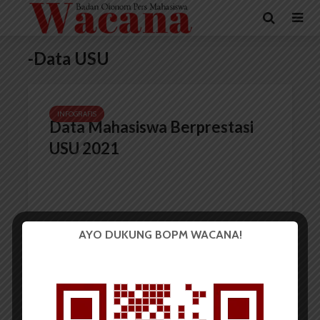
-Data USU
INFOGRAFIS
Data Mahasiswa Berprestasi
USU 2021
AYO DUKUNG BOPM WACANA!
Redaksi
15 Februari 2022
2 menit waktu baca