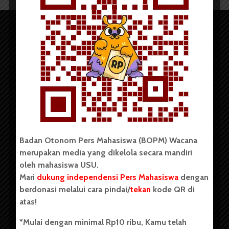
Copyright © 2023. All rights reserved BOPM WACANA.
Badan Otonom Pers Mahasiswa (BOPM) Wacana
merupakan media yang dikelola secara mandiri
Badan Otonom Pers Mahasiswa (BOPM) Wacana merupakan
oleh mahasiswa USU.
pers mahasiswa yang berdiri di luar kampus dan dikelola
Mari
dukung independensi Pers Mahasiswa
dengan
secara mandiri oleh mahasiswa Universitas Sumatera Utara
(USU). Sebelumnya BOPM Wacana merupakan salah satu
berdonasi melalui cara pindai/
tekan
kode QR di
Unit Kegiatan Mahasiswa (UKM) di Universitas Sumatera
atas!
Utara dengan nama Pers Mahasiswa SUARA USU yang
berdiri pada 1 Juli 1995.
*Mulai dengan minimal Rp10 ribu, Kamu telah