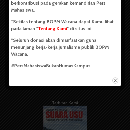
berkontribusi pada gerakan kemandirian Pers
Mahasiswa.
Tentang Kami
*Sekilas tentang BOPM Wacana dapat Kamu lihat
pada laman "
Tentang Kami
" di situs ini.
Kontribusi
*Seluruh donasi akan dimanfaatkan guna
Info Iklan
menunjang kerja-kerja jurnalisme publik BOPM
Pedoman Media Siber
Wacana.
Kode Etik Jurnalistik
#PersMahasiswaBukanHumasKampus
WartaWacana
Terbitan Kami