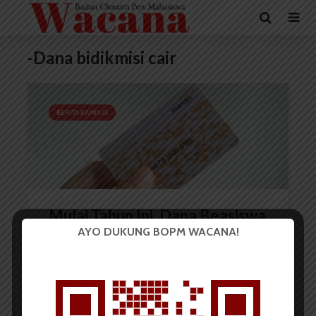
-Dana bidikmisi cair
BERITA KAMPUS
Mulai Tahun Ini, Dana Beasiswa
AYO DUKUNG BOPM WACANA!
Bidikmisi Bertambah
Redaksi
13 Maret 2019
1 menit waktu baca