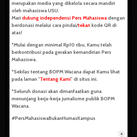
merupakan media yang dikelola secara mandiri
oleh mahasiswa USU.
Mari
dukung independensi Pers Mahasiswa
dengan
berdonasi melalui cara pindai/
tekan
kode QR di
Copyright © 2023. All rights reserved BOPM WACANA.
atas!
*Mulai dengan minimal Rp10 ribu, Kamu telah
berkontribusi pada gerakan kemandirian Pers
Badan Otonom Pers Mahasiswa (BOPM) Wacana merupakan
Mahasiswa.
pers mahasiswa yang berdiri di luar kampus dan dikelola
secara mandiri oleh mahasiswa Universitas Sumatera Utara
*Sekilas tentang BOPM Wacana dapat Kamu lihat
(USU). Sebelumnya BOPM Wacana merupakan salah satu
pada laman "
Tentang Kami
" di situs ini.
Unit Kegiatan Mahasiswa (UKM) di Universitas Sumatera
Utara dengan nama Pers Mahasiswa SUARA USU yang
*Seluruh donasi akan dimanfaatkan guna
berdiri pada 1 Juli 1995.
menunjang kerja-kerja jurnalisme publik BOPM
Wacana.
Tentang Kami
#PersMahasiswaBukanHumasKampus
Kontribusi