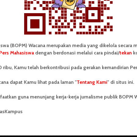
wa (BOPM) Wacana merupakan media yang dikelola secara m
Pers Mahasiswa
dengan berdonasi melalui cara pindai/
tekan
ko
tonom Pers Mahasiswa (BOPM)
Tentang Kami
 ribu, Kamu telah berkontribusi pada gerakan kemandirian Pe
merupakan pers mahasiswa
iri di luar kampus dan dikelola
Kontribusi
andiri oleh mahasiswa
ana dapat Kamu lihat pada laman "
Tentang Kami
" di situs ini.
tas Sumatera Utara (USU).
Info Iklan
nya BOPM Wacana merupakan
faatkan guna menunjang kerja-kerja jurnalisme publik BOPM 
tu Unit Kegiatan Mahasiswa
Pedoman Media Siber
 Universitas Sumatera Utara
nama Pers Mahasiswa SUARA
masKampus
Kode Etik Jurnalistik
berdiri pada 1 Juli 1995.
WartaWacana