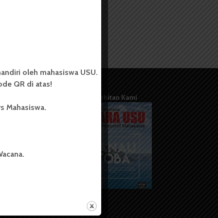
andiri oleh mahasiswa USU.
de QR di atas!
Terbitan Kami
rs Mahasiswa.
Wacana.