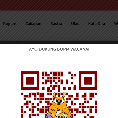
Ragam
Cakapan
Sastra
Ulas
Kata Kita
W
AYO DUKUNG BOPM WACANA!