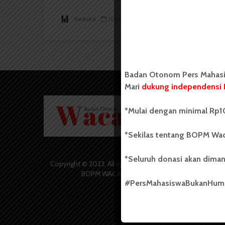
Redaksi
16 Juni 2017
5 menit waktu baca
Badan Otonom Pers Mahasis
Mari
dukung independensi 
Badan O
*Mulai dengan minimal Rp10
Wacana 
yang berd
secara m
*Sekilas tentang BOPM Wac
Universi
Sebelum
*Seluruh donasi akan diman
salah sa
Copyright © 2023. All rights reserved
(UKM) di
BOPM WACANA.
dengan 
#PersMahasiswaBukanHu
USU yang 