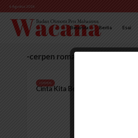
6 Agustus 2026
Beranda
Berita
Esai
-cerpen romantik
CERPEN
Cinta Kita Benar(kan)!