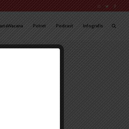
artaWacana
Potret
Podcast
Infografis