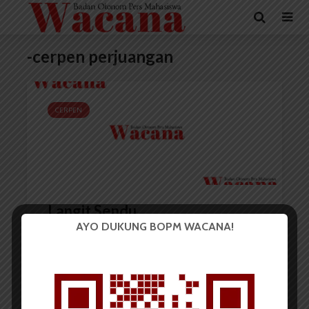
-cerpen perjuangan
CERPEN
Langit Sendu
AYO DUKUNG BOPM WACANA!
Putra P Purba
10 Mei 2019
4 menit waktu baca