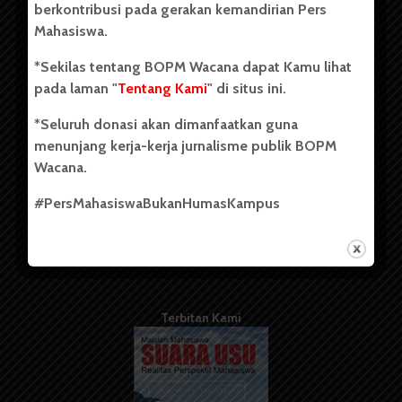
berkontribusi pada gerakan kemandirian Pers
Mahasiswa.
Tentang Kami
*Sekilas tentang BOPM Wacana dapat Kamu lihat
pada laman "
Tentang Kami
" di situs ini.
Kontribusi
*Seluruh donasi akan dimanfaatkan guna
Info Iklan
menunjang kerja-kerja jurnalisme publik BOPM
Pedoman Media Siber
Wacana.
Kode Etik Jurnalistik
#PersMahasiswaBukanHumasKampus
WartaWacana
Terbitan Kami