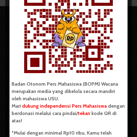
Copyright © 2023. All rights reserved BOPM WACANA.
Badan Otonom Pers Mahasiswa (BOPM) Wacana
merupakan media yang dikelola secara mandiri
Badan Otonom Pers Mahasiswa (BOPM) Wacana merupakan
oleh mahasiswa USU.
pers mahasiswa yang berdiri di luar kampus dan dikelola
Mari
dukung independensi Pers Mahasiswa
dengan
secara mandiri oleh mahasiswa Universitas Sumatera Utara
(USU). Sebelumnya BOPM Wacana merupakan salah satu
berdonasi melalui cara pindai/
tekan
kode QR di
Unit Kegiatan Mahasiswa (UKM) di Universitas Sumatera
atas!
Utara dengan nama Pers Mahasiswa SUARA USU yang
berdiri pada 1 Juli 1995.
*Mulai dengan minimal Rp10 ribu, Kamu telah