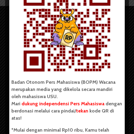
Copyright © 2023. All rights reserved BOPM WACANA.
Badan Otonom Pers Mahasiswa (BOPM) Wacana
merupakan media yang dikelola secara mandiri
Badan Otonom Pers Mahasiswa (BOPM) Wacana merupakan
oleh mahasiswa USU.
pers mahasiswa yang berdiri di luar kampus dan dikelola
Mari
dukung independensi Pers Mahasiswa
dengan
secara mandiri oleh mahasiswa Universitas Sumatera Utara
(USU). Sebelumnya BOPM Wacana merupakan salah satu
berdonasi melalui cara pindai/
tekan
kode QR di
Unit Kegiatan Mahasiswa (UKM) di Universitas Sumatera
atas!
Utara dengan nama Pers Mahasiswa SUARA USU yang
berdiri pada 1 Juli 1995.
*Mulai dengan minimal Rp10 ribu, Kamu telah