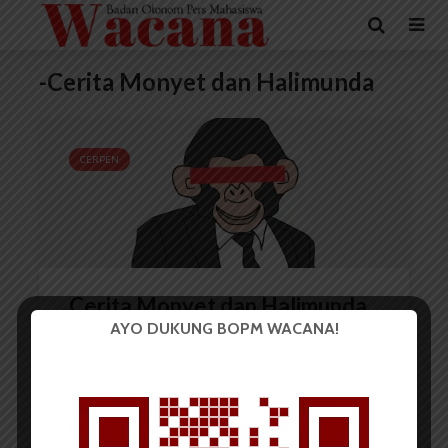
-Cerita Monyet dan Halimunda
CERPEN
Cerita Monyet dan Halimunda
AYO DUKUNG BOPM WACANA!
Sagitarius Marbun
4 Desember 2020
6 menit waktu baca