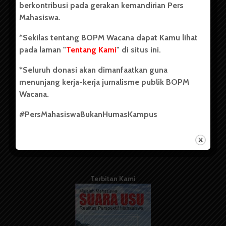
berkontribusi pada gerakan kemandirian Pers
Mahasiswa.
Tentang Kami
*Sekilas tentang BOPM Wacana dapat Kamu lihat
pada laman "
Tentang Kami
" di situs ini.
Kontribusi
*Seluruh donasi akan dimanfaatkan guna
Info Iklan
menunjang kerja-kerja jurnalisme publik BOPM
Pedoman Media Siber
Wacana.
Kode Etik Jurnalistik
#PersMahasiswaBukanHumasKampus
WartaWacana
Terbitan Kami