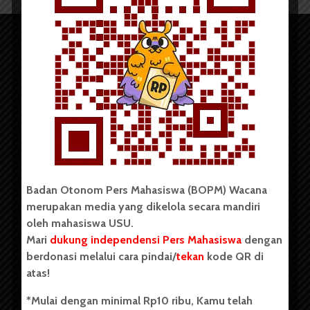
Copyright © 2023. All rights reserved BOPM WACANA.
Badan Otonom Pers Mahasiswa (BOPM) Wacana
merupakan media yang dikelola secara mandiri
Badan Otonom Pers Mahasiswa (BOPM) Wacana merupakan
oleh mahasiswa USU.
pers mahasiswa yang berdiri di luar kampus dan dikelola
Mari
dukung independensi Pers Mahasiswa
dengan
secara mandiri oleh mahasiswa Universitas Sumatera Utara
(USU). Sebelumnya BOPM Wacana merupakan salah satu
berdonasi melalui cara pindai/
tekan
kode QR di
Unit Kegiatan Mahasiswa (UKM) di Universitas Sumatera
atas!
Utara dengan nama Pers Mahasiswa SUARA USU yang
berdiri pada 1 Juli 1995.
*Mulai dengan minimal Rp10 ribu, Kamu telah