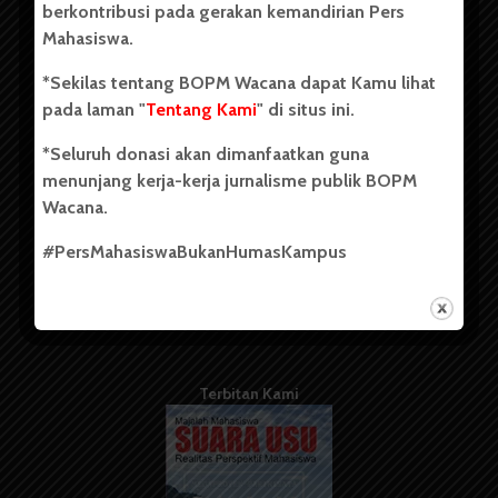
berkontribusi pada gerakan kemandirian Pers
Mahasiswa.
Tentang Kami
*Sekilas tentang BOPM Wacana dapat Kamu lihat
pada laman "
Tentang Kami
" di situs ini.
Kontribusi
*Seluruh donasi akan dimanfaatkan guna
Info Iklan
menunjang kerja-kerja jurnalisme publik BOPM
Pedoman Media Siber
Wacana.
Kode Etik Jurnalistik
#PersMahasiswaBukanHumasKampus
WartaWacana
Terbitan Kami