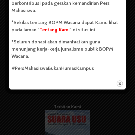
berkontribusi pada gerakan kemandirian Pers
Mahasiswa.
Tentang Kami
*Sekilas tentang BOPM Wacana dapat Kamu lihat
pada laman "
Tentang Kami
" di situs ini.
Kontribusi
*Seluruh donasi akan dimanfaatkan guna
Info Iklan
menunjang kerja-kerja jurnalisme publik BOPM
Pedoman Media Siber
Wacana.
Kode Etik Jurnalistik
#PersMahasiswaBukanHumasKampus
WartaWacana
Terbitan Kami