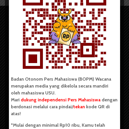
Copyright © 2023. All rights reserved BOPM WACANA.
Badan Otonom Pers Mahasiswa (BOPM) Wacana
merupakan media yang dikelola secara mandiri
Badan Otonom Pers Mahasiswa (BOPM) Wacana merupakan
oleh mahasiswa USU.
pers mahasiswa yang berdiri di luar kampus dan dikelola
Mari
dukung independensi Pers Mahasiswa
dengan
secara mandiri oleh mahasiswa Universitas Sumatera Utara
(USU). Sebelumnya BOPM Wacana merupakan salah satu
berdonasi melalui cara pindai/
tekan
kode QR di
Unit Kegiatan Mahasiswa (UKM) di Universitas Sumatera
atas!
Utara dengan nama Pers Mahasiswa SUARA USU yang
berdiri pada 1 Juli 1995.
*Mulai dengan minimal Rp10 ribu, Kamu telah