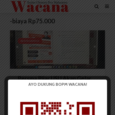
-biaya Rp75.000
BERITA KAMPUS
Persma Pijar USU Akan Gelar
AYO DUKUNG BOPM WACANA!
PJTD 2025
Redaksi
7 Januari 2025
2 menit waktu baca